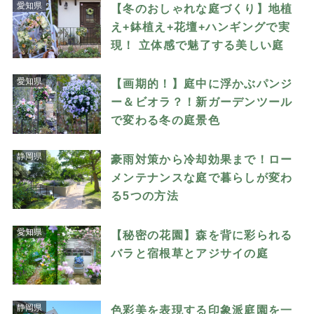
愛知県
【冬のおしゃれな庭づくり】地植
え+鉢植え+花壇+ハンギングで実
現！ 立体感で魅了する美しい庭
愛知県
【画期的！】庭中に浮かぶパンジ
ー＆ビオラ？！新ガーデンツール
で変わる冬の庭景色
静岡県
豪雨対策から冷却効果まで！ロー
メンテナンスな庭で暮らしが変わ
る5つの方法
愛知県
【秘密の花園】森を背に彩られる
バラと宿根草とアジサイの庭
静岡県
色彩美を表現する印象派庭園を一