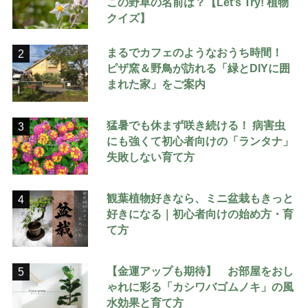
この野草の名前は？【Let’s Try! 植物
クイズ】
まるでカフェのようなおうち時間！
2
ピザ窯＆野鳥が訪れる「緑とDIYに囲
まれた家」をご案内
猛暑でも休まず咲き続ける！ 病害虫
3
にも強くて初心者向けの「ランタナ」
失敗しない育て方
観葉植物好きなら、ミニ盆栽もきっと
4
好きになる｜初心者向けの始め方・育
て方
【金運アップも期待】 お部屋をおし
5
ゃれに彩る「カシワバゴムノキ」の風
水効果と育て方