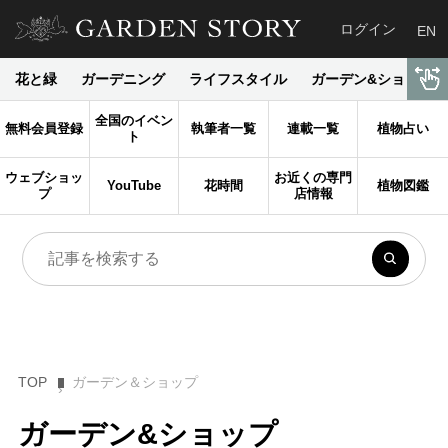
ログイン
EN
花と緑
ガーデニング
ライフスタイル
ガーデン&ショップ
全国のイベン
無料会員登録
執筆者一覧
連載一覧
植物占い
ト
ウェブショッ
お近くの専門
YouTube
花時間
植物図鑑
プ
店情報
TOP
ガーデン＆ショップ
ガーデン&ショップ