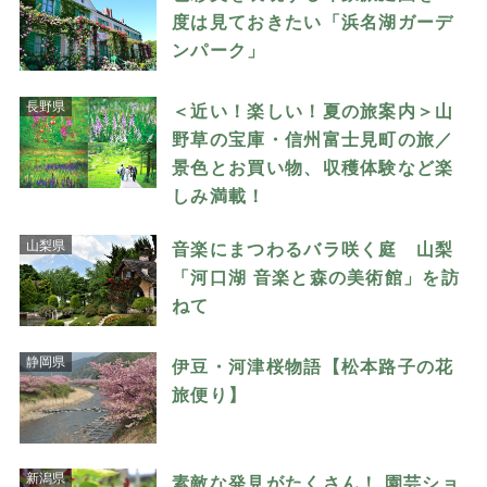
度は見ておきたい「浜名湖ガーデ
ンパーク」
長野県
＜近い！楽しい！夏の旅案内＞山
野草の宝庫・信州富士見町の旅／
景色とお買い物、収穫体験など楽
しみ満載！
山梨県
音楽にまつわるバラ咲く庭 山梨
「河口湖 音楽と森の美術館」を訪
ねて
静岡県
伊豆・河津桜物語【松本路子の花
旅便り】
新潟県
素敵な発見がたくさん！ 園芸ショ