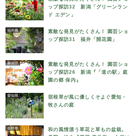
ップ探訪32 新潟「グリーンラン
ド エデン」
福井県
素敵な発見がたくさん！ 園芸ショ
ップ探訪31 福井「開花園」
新潟県
素敵な発見がたくさん！ 園芸ショ
ップ探訪26 新潟『「道の駅」庭
園の郷 保内』
愛知県
宿根草が風に優しくそよぐ愛知・
牧さんの庭
長野県
和の風情漂う草花と草もの盆栽。