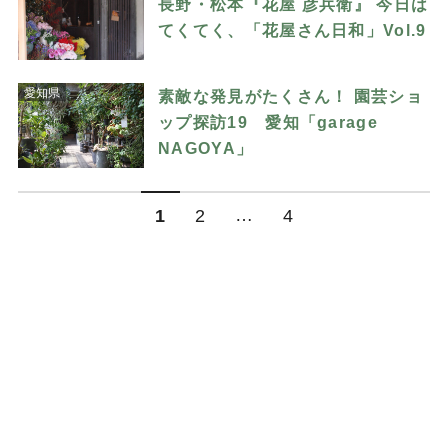
長野・松本『花屋 彦兵衛』 今日は
てくてく、「花屋さん日和」Vol.9
愛知県
素敵な発見がたくさん！ 園芸ショ
ップ探訪19 愛知「garage
NAGOYA」
…
1
2
4