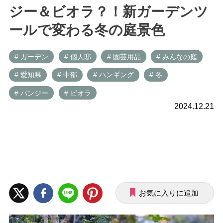
ジー＆ビオラ？！新ガーデンツ
ールで変わる冬の庭景色
# ガーデン
# 個人邸
# 園芸用品
# みんなの庭
# 愛知県
# 中部
# ハンギング
# 冬
# パンジー
# ビオラ
2024.12.21
お気に入りに追加