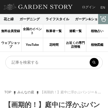
ログイン
EN
花と緑
ガーデニング
ライフスタイル
ガーデン&ショップ
全国のイベン
無料会員登録
執筆者一覧
連載一覧
植物占い
ト
ウェブショッ
お近くの専門
YouTube
花時間
植物図鑑
プ
店情報
TOP
みんなの庭
【画期的！】庭中に浮かぶパンジー＆ビオラ？！新ガーデンツールで変わる冬の庭景色
【画期的！】庭中に浮かぶパン