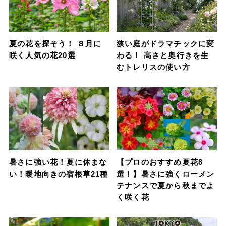
夏の花を探そう！ ８月に
狭い庭がドラマチックに変
咲く人気の花20選
わる！ 高さと奥行きを生
むトレリスの使い方
暑さに強い花！夏に休まな
【プロのおすすめ夏花8
い！暖地向きの宿根草21種
選！】暑さに強くローメン
テナンスで夏から秋までよ
く咲く花