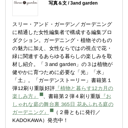
写真＆文 / 3and garden
スリー・アンド・ガーデン／ガーデニング
に精通した女性編集者で構成する編集プロ
ダクション。ガーデニング・植物そのもの
の魅力に加え、女性ならではの視点で花・
緑に関連するあらゆる暮らしの楽しみを取
材し紹介。「３and garden」の３は植物が
健やかに育つために必要な「光」「水」
「土」。「ガーデンストーリー」書籍第１
弾12刷り重版好評
『植物と暮らす12カ月の
楽しみ方』
、書籍第２弾４刷り重版
『お
しゃれな庭の舞台裏 365日 花あふれる庭の
ガーデニング』
（２冊ともに発行／
KADOKAWA）発売中！