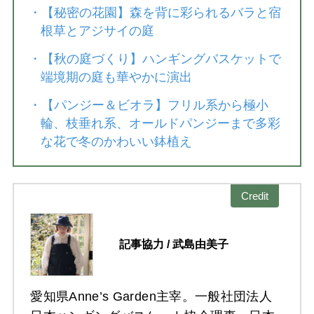
・
【秘密の花園】森を背に彩られるバラと宿
根草とアジサイの庭
・
【秋の庭づくり】ハンギングバスケットで
端境期の庭も華やかに演出
・
【パンジー＆ビオラ】フリル系から極小
輪、枝垂れ系、オールドパンジーまで多彩
な花で冬のかわいい鉢植え
Credit
記事協力 / 武島由美子
愛知県Anne’s Garden主宰。一般社団法人