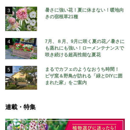
暑さに強い花！夏に休まない！暖地向
3
きの宿根草21種
7月、８月、9月に咲く夏の花／暑さに
4
も蒸れにも強い！ローメンテナンスで
咲き続ける超高性能な夏花
まるでカフェのようなおうち時間！
5
ピザ窯＆野鳥が訪れる「緑とDIYに囲
まれた家」をご案内
連載・特集