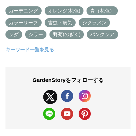
ガーデニング
オレンジ(花色)
青（花色）
カラーリーフ
害虫・病気
シクラメン
シダ
シラー
野菊(のぎく)
バンクシア
キーワード一覧を見る
GardenStoryを
フォローする