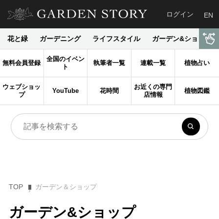
ログイン
EN
花と緑
ガーデニング
ライフスタイル
ガーデン&ショップ
全国のイベン
無料会員登録
執筆者一覧
連載一覧
植物占い
ト
ウェブショッ
お近くの専門
YouTube
花時間
植物図鑑
プ
店情報
TOP
ガーデン＆ショップ
ガーデン&ショップ