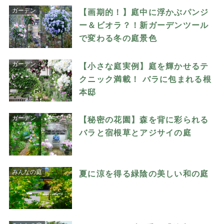
ガーデン
【画期的！】庭中に浮かぶパンジ
ー＆ビオラ？！新ガーデンツール
で変わる冬の庭景色
ガーデン
【小さな庭実例】庭を輝かせるテ
クニック満載！ バラに包まれる根
本邸
ガーデン
【秘密の花園】森を背に彩られる
バラと宿根草とアジサイの庭
みんなの庭
夏に涼を得る緑陰の美しい和の庭