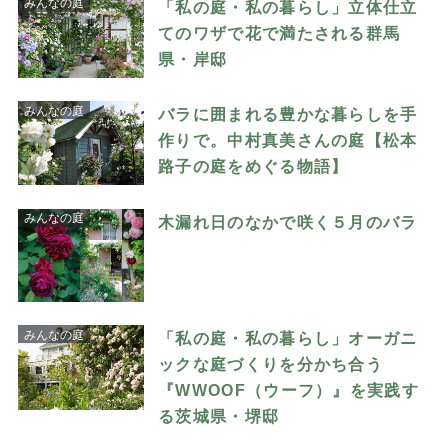
みんなの庭
「私の庭・私の暮らし」立体仕立
てのワザで花で満たされる群馬
県・岸邸
みんなの庭
バラに囲まれる豊かな暮らしを手
作りで。中村真美さんの庭【松本
路子の庭をめぐる物語】
みんなの庭
木漏れ日のなかで咲く５月のバラ
みんなの庭
「私の庭・私の暮らし」オーガニ
ックな庭づくりを分かち合う
『WWOOF（ウーフ）』を実践す
る茨城県・堺邸