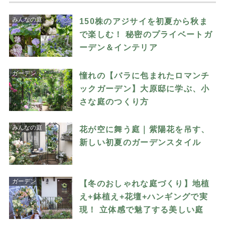
みんなの庭
150株のアジサイを初夏から秋ま
で楽しむ！ 秘密のプライベートガ
ーデン＆インテリア
ガーデン
憧れの【バラに包まれたロマンチ
ックガーデン】大原邸に学ぶ、小
さな庭のつくり方
みんなの庭
花が空に舞う庭｜紫陽花を吊す、
新しい初夏のガーデンスタイル
ガーデン
【冬のおしゃれな庭づくり】地植
え+鉢植え+花壇+ハンギングで実
現！ 立体感で魅了する美しい庭