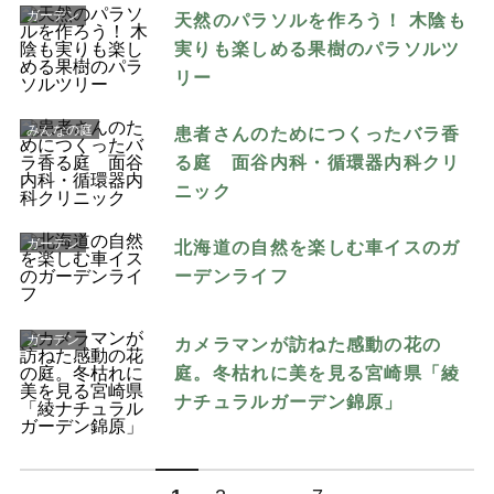
ガーデン
天然のパラソルを作ろう！ 木陰も
実りも楽しめる果樹のパラソルツ
リー
みんなの庭
患者さんのためにつくったバラ香
る庭 面谷内科・循環器内科クリ
ニック
ガーデン
北海道の自然を楽しむ車イスのガ
ーデンライフ
ガーデン
カメラマンが訪ねた感動の花の
庭。冬枯れに美を見る宮崎県「綾
ナチュラルガーデン錦原」