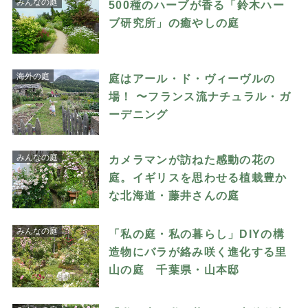
みんなの庭
500種のハーブが香る「鈴木ハー
ブ研究所」の癒やしの庭
海外の庭
庭はアール・ド・ヴィーヴルの
場！ 〜フランス流ナチュラル・ガ
ーデニング
みんなの庭
カメラマンが訪ねた感動の花の
庭。イギリスを思わせる植栽豊か
な北海道・藤井さんの庭
みんなの庭
「私の庭・私の暮らし」DIYの構
造物にバラが絡み咲く進化する里
山の庭 千葉県・山本邸