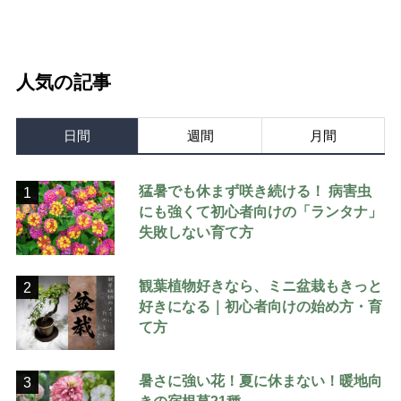
人気の記事
日間
週間
月間
猛暑でも休まず咲き続ける！ 病害虫
1
にも強くて初心者向けの「ランタナ」
失敗しない育て方
観葉植物好きなら、ミニ盆栽もきっと
2
好きになる｜初心者向けの始め方・育
て方
暑さに強い花！夏に休まない！暖地向
3
きの宿根草21種