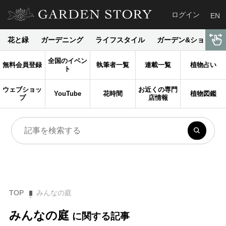
ログイン
EN
花と緑
ガーデニング
ライフスタイル
ガーデン&ショップ
全国のイベン
無料会員登録
執筆者一覧
連載一覧
植物占い
ト
ウェブショッ
お近くの専門
YouTube
花時間
植物図鑑
プ
店情報
TOP
みんなの庭
みんなの庭
に関する記事