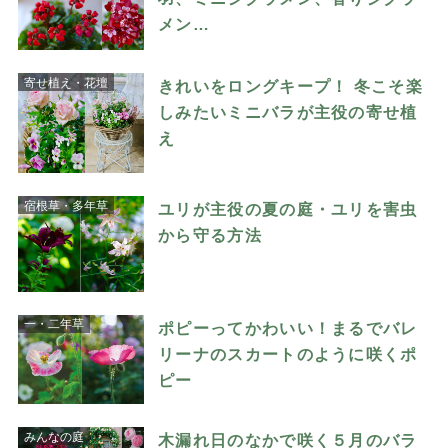
メン…
寄せ植え・花壇
きれいをロングキープ！ 冬こそ楽
しみたいミニバラが主役の寄せ植
え
宿根草・多年草
ユリが主役の夏の庭・ユリを害虫
から守る方法
一・二年草
ポピーってかわいい！まるでバレ
リーナのスカートのように咲くポ
ピー
みんなの庭
木漏れ日のなかで咲く５月のバラ