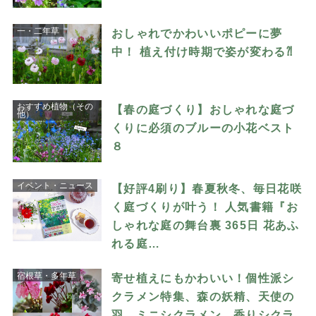
一・二年草
おしゃれでかわいいポピーに夢
中！ 植え付け時期で姿が変わる⁈
おすすめ植物（その
【春の庭づくり】おしゃれな庭づ
他）
くりに必須のブルーの小花ベスト
８
イベント・ニュース
【好評4刷り】春夏秋冬、毎日花咲
く庭づくりが叶う！ 人気書籍『お
しゃれな庭の舞台裏 365日 花あふ
れる庭…
宿根草・多年草
寄せ植えにもかわいい！個性派シ
クラメン特集、森の妖精、天使の
羽、ミニシクラメン、香りシクラ