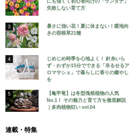
にも強くて初心者向けの「ランタナ」
失敗しない育て方
暑さに強い花！夏に休まない！暖地向
3
きの宿根草21種
じめじめ時季を心地よく！ 針糸いら
4
ず・わずか15分でできる「吊るせるア
ロマサシェ」で暮らしに香りの癒やし
を
【亀甲竜】は冬型塊根植物の人気
5
No.1！ その魅力と育て方を徹底解説
｜多肉植物狂い vol.04
連載・特集