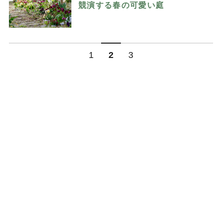
競演する春の可愛い庭
1
2
3