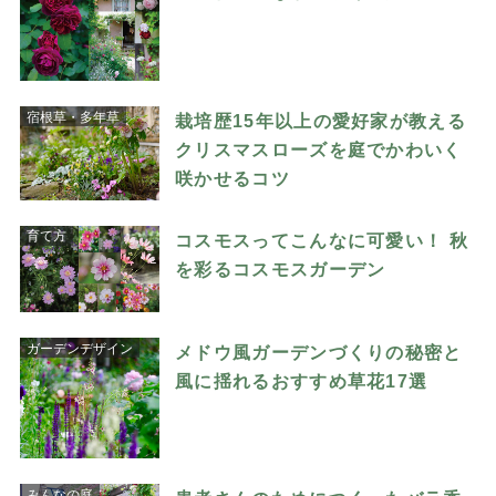
宿根草・多年草
栽培歴15年以上の愛好家が教える
クリスマスローズを庭でかわいく
咲かせるコツ
育て方
コスモスってこんなに可愛い！ 秋
を彩るコスモスガーデン
ガーデンデザイン
メドウ風ガーデンづくりの秘密と
風に揺れるおすすめ草花17選
みんなの庭