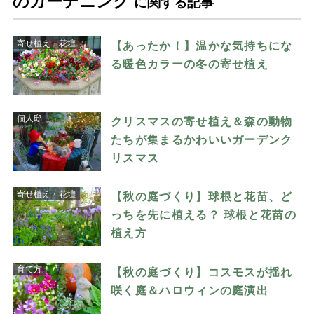
のガーデニング
に関する記事
寄せ植え・花壇
【あったか！】温かな気持ちにな
る暖色カラーの冬の寄せ植え
個人邸
クリスマスの寄せ植え＆森の動物
たちが集まるかわいいガーデンク
リスマス
寄せ植え・花壇
【秋の庭づくり】球根と花苗、ど
っちを先に植える？ 球根と花苗の
植え方
育て方
【秋の庭づくり】コスモスが揺れ
咲く庭＆ハロウィンの庭演出