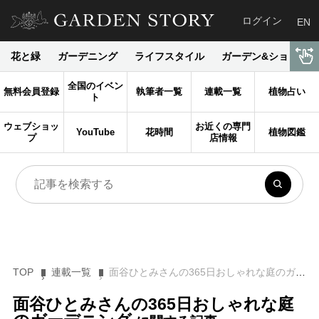
ログイン
EN
花と緑
ガーデニング
ライフスタイル
ガーデン&ショップ
全国のイベン
無料会員登録
執筆者一覧
連載一覧
植物占い
ト
ウェブショッ
お近くの専門
YouTube
花時間
植物図鑑
プ
店情報
TOP
連載一覧
面谷ひとみさんの365日おしゃれな庭のガーデニング
面谷ひとみさんの365日おしゃれな庭