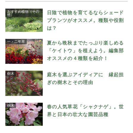
おすすめ植物（その
日陰で植物を育てるならシェード
他）
プランツがオススメ。種類や役割
は？
一・二年草
夏から晩秋までたっぷり楽しめる
「ケイトウ」を植えよう。編集部
オススメの４種類を紹介！
樹木
庭木を選ぶアイディアに 縁起担
ぎの樹木とその理由
樹木
春の人気草花「シャクナゲ」。世
界と日本の壮大な園芸品種