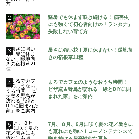
猛暑でも休まず咲き続ける！ 病害虫
2
にも強くて初心者向けの「ランタナ」
失敗しない育て方
暑さに強い花！夏に休まない！暖地向
3
きの宿根草21種
まるでカフェのようなおうち時間！
4
ピザ窯＆野鳥が訪れる「緑とDIYに囲
まれた家」をご案内
7月、８月、9月に咲く夏の花／暑さに
5
も蒸れにも強い！ローメンテナンスで
咲き続ける超高性能な夏花