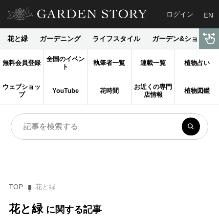
ログイン
EN
花と緑
ガーデニング
ライフスタイル
ガーデン&ショップ
全国のイベン
無料会員登録
執筆者一覧
連載一覧
植物占い
ト
ウェブショッ
お近くの専門
YouTube
花時間
植物図鑑
プ
店情報
TOP
花と緑
花と緑
に関する記事