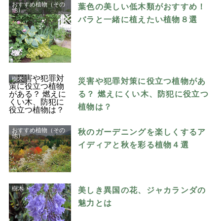
おすすめ植物（その
葉色の美しい低木類がおすすめ！
他）
バラと一緒に植えたい植物８選
樹木
災害や犯罪対策に役立つ植物があ
る？ 燃えにくい木、防犯に役立つ
植物は？
おすすめ植物（その
秋のガーデニングを楽しくするア
他）
イディアと秋を彩る植物４選
樹木
美しき異国の花、ジャカランダの
魅力とは