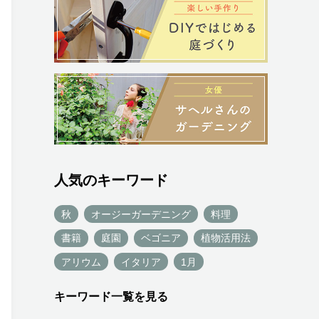
人気のキーワード
秋
オージーガーデニング
料理
書籍
庭園
ベゴニア
植物活用法
アリウム
イタリア
1月
キーワード一覧を見る