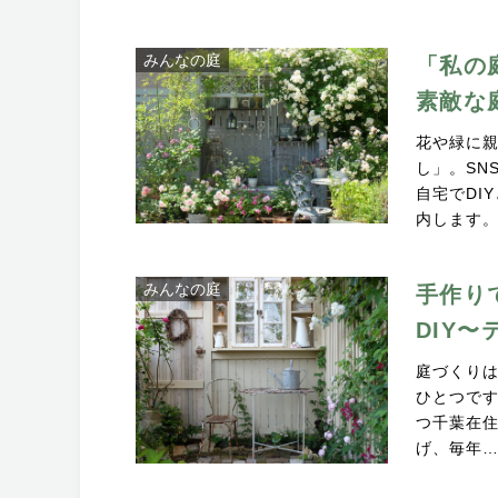
みんなの庭
「私の
素敵な
花や緑に
し」。SN
自宅でDI
内します
みんなの庭
手作り
DIY
庭づくり
ひとつで
つ千葉在住
げ、毎年