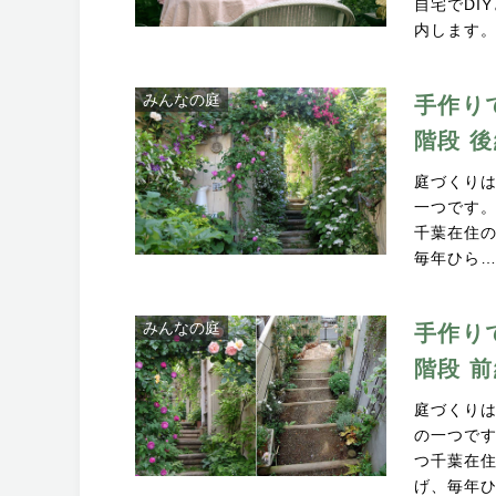
自宅でDI
内します
みんなの庭
手作り
階段 
庭づくり
一つです
千葉在住の
毎年ひら
みんなの庭
手作り
階段 
庭づくり
の一つで
つ千葉在住
げ、毎年