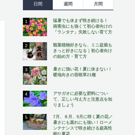
日間
週間
月間
猛暑でも休まず咲き続ける！
1
病害虫にも強くて初心者向けの
「ランタナ」失敗しない育て方
観葉植物好きなら、ミニ盆栽も
2
きっと好きになる｜初心者向け
の始め方・育て方
暑さに強い花！夏に休まない！
3
暖地向きの宿根草21種
アサガオに必要な肥料につい
4
て、正しい与え方と注意点を知
りましょう
7月、８月、9月に咲く夏の花／
5
暑さにも蒸れにも強い！ローメ
ンテナンスで咲き続ける超高性
能な夏花