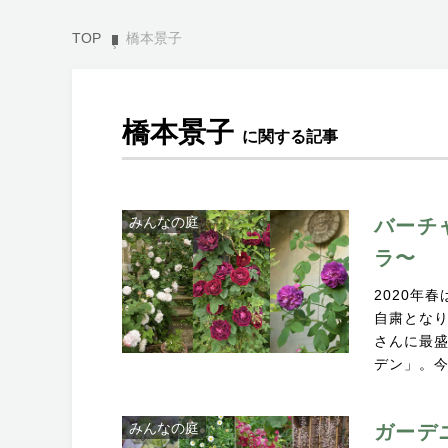
TOP
橋本景子
橋本景子
に関する記事
みんなの庭
バーチ
ラ〜
2020年
自粛となり
さんに最
デン」。
みんなの庭
ガーデ