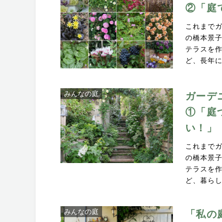
②「庭
これまで
の橋本景子
テラスを
ど、長年
みんなの庭
ガーデ
①「庭
い！」
これまで
の橋本景子
テラスを
ど、暮ら
みんなの庭
「私の