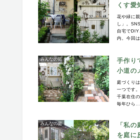
くす愛
花や緑に
し」。SN
自宅でDI
内。今回
みんなの庭
手作り
小道の
庭づくり
一つです
千葉在住の
毎年ひら
みんなの庭
「私の
を庭に