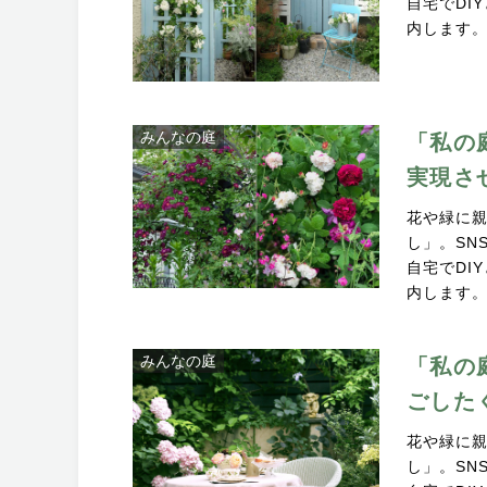
自宅でDI
内します
みんなの庭
「私の
実現さ
花や緑に
し」。SN
自宅でDI
内します
みんなの庭
「私の
ごした
花や緑に
し」。SN