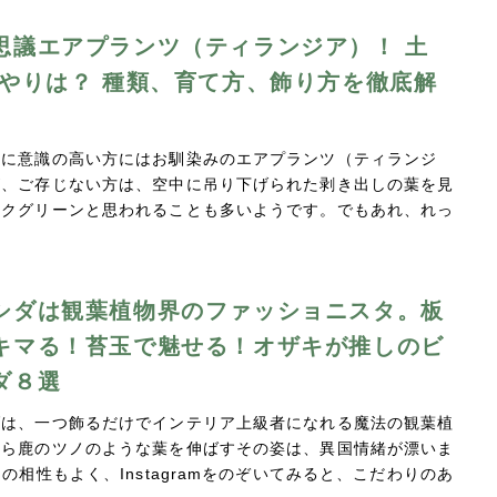
思議エアプランツ（ティランジア）！ 土
水やりは？ 種類、育て方、飾り方を徹底解
アに意識の高い方にはお馴染みのエアプランツ（ティランジ
が、ご存じない方は、空中に吊り下げられた剥き出しの葉を見
イクグリーンと思われることも多いようです。でもあれ、れっ
…
シダは観葉植物界のファッショニスタ。板
キマる！苔玉で魅せる！オザキが推しのビ
ダ８選
ダは、一つ飾るだけでインテリア上級者になれる魔法の観葉植
から鹿のツノのような葉を伸ばすその姿は、異国情緒が漂いま
との相性もよく、Instagramをのぞいてみると、こだわりのあ