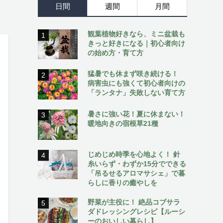
日間
週間
月間
観葉植物好きなら、ミニ盆栽も
1
きっと好きになる｜初心者向け
の始め方・育て方
猛暑でも休まず咲き続ける！
2
病害虫にも強くて初心者向けの
「ランタナ」失敗しない育て方
暑さに強い花！夏に休まない！
3
暖地向きの宿根草21種
じめじめ時季を心地よく！ 針
4
糸いらず・わずか15分でできる
「吊るせるアロマサシェ」で暮
らしに香りの癒やしを
野菜が主役に！ 絶品コブサラ
5
ダドレッシングレシピ【ルーシ
ーのおいしい暮らし】