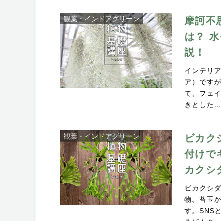
観葉・インドアグリーン
摩訶不
は？ 
説！
インテリ
ア）です
て、フェ
きとした
観葉・インドアグリーン
ビカク
付けで
カクシ
ビカクシ
物。苔玉
す。SNS