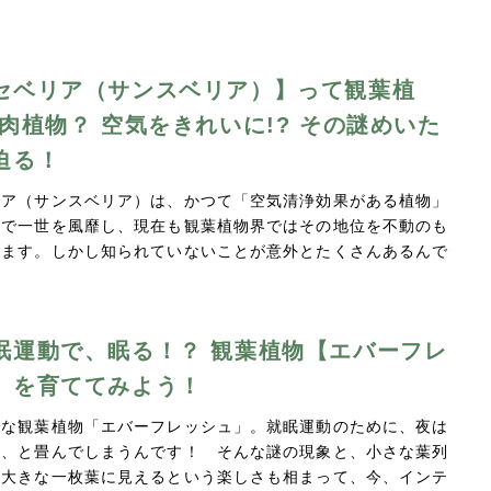
セベリア（サンスベリア）】って観葉植
多肉植物？ 空気をきれいに!? その謎めいた
迫る！
リア（サンスベリア）は、かつて「空気清浄効果がある植物」
とで一世を風靡し、現在も観葉植物界ではその地位を不動のも
います。しかし知られていないことが意外とたくさんあるんで
眠運動で、眠る！？ 観葉植物【エバーフレ
】を育ててみよう！
議な観葉植物「エバーフレッシュ」。就眠運動のために、夜は
っ、と畳んでしまうんです！ そんな謎の現象と、小さな葉列
は大きな一枚葉に見えるという楽しさも相まって、今、インテ