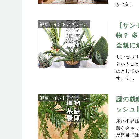
か？知…
観葉・インドアグリーン
【サン
物？ 
全貌に
サンセベ
というこ
のとして
す。そ…
観葉・インドアグリーン
謎の就
ッシュ
摩訶不思
葉をきゅ
が遠目で