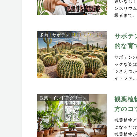
違いなし！
ンスリウ
級者まで
多肉・サボテン
サボテ
的な育
サボテン
ックな姿
ツさえつ
イ・ファ
観葉・インドアグリーン
観葉植
方のコ
観葉植物
になるだ
観葉植物