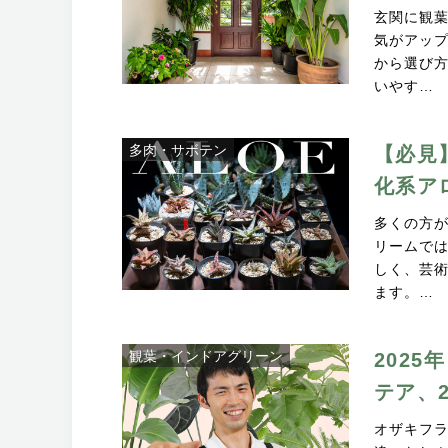
玄関に観
気がアッ
から選び
いやす…
多肉・サボテン
【必見
化系ア
多くの方
リームで
しく、芸
ます。…
観葉・インドアグリーン
2025
テア、
オザキフラ