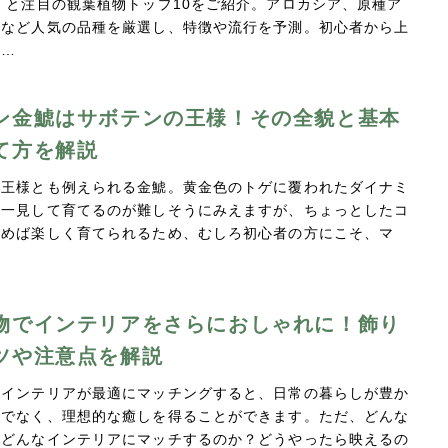
 と注目の観葉植物トップ10をご紹介。アロカシア、原種ア
ムなど人気の品種を厳選し、特徴や流行を予測。初心者から上
、…
ン金鯱はサボテンの王様！その全貌と基本
て方を解説
の王様とも例えられる金鯱。黄金色のトゲに覆われたダイナミ
は一見して育てるのが難しそうにみえますが、ちょっとしたコ
かめば楽しく育てられるため、むしろ初心者の方にこそ、マ
…
物でインテリアをさらにおしゃれに！飾り
ツや注意点を解説
とインテリアが最適にマッチングすると、日常の暮らしが豊か
けでなく、理想的な癒しを得ることができます。ただ、どんな
がどんなインテリアにマッチするのか？どうやったら映えるの