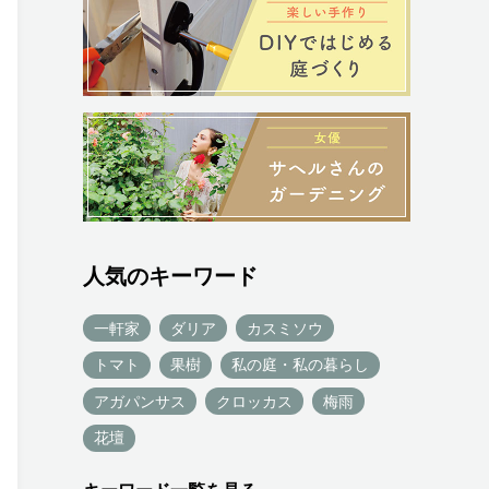
人気のキーワード
一軒家
ダリア
カスミソウ
トマト
果樹
私の庭・私の暮らし
アガパンサス
クロッカス
梅雨
花壇