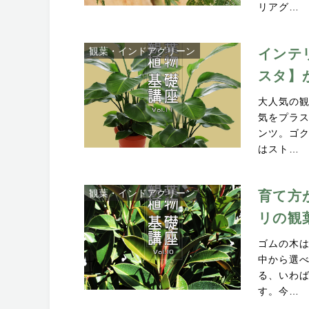
リアグ…
観葉・インドアグリーン
インテ
スタ】
大人気の
気をプラ
ンツ。ゴ
はスト…
観葉・インドアグリーン
育て方
リの観
ゴムの木
中から選
る、いわ
す。今…