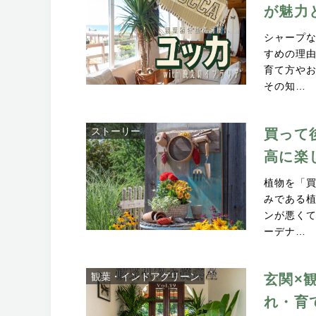
が魅力
シャープ
すめの理
育て方や
その知…
ストーリー
買って
高に楽
植物を「
みである
ンが悪く
ーデナ…
観葉・インドアグリーン
玄関×
れ・育