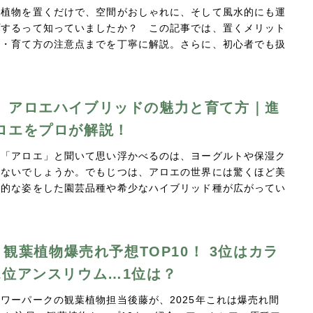
葉植物を置くだけで、空間がおしゃれに、そして風水的にも運
プするって知っていましたか？ この記事では、置くメリット
方・育て方の注意点までを丁寧に解説。さらに、初心者でも扱
】アロエハイブリッドの魅力と育て方｜進
ロエをプロが解説！
が「アロエ」と聞いて思い浮かべるのは、ヨーグルトや保湿ク
はないでしょうか。でもじつは、アロエの世界には驚くほど美
術的な姿をした園芸品種や希少なハイブリッド種が広がってい
年 観葉植物爆売れ予想TOP10！ 3位はカラ
2位アンスリウム…1位は？
ワーパークの観葉植物担当後藤が、2025年これは爆売れ間