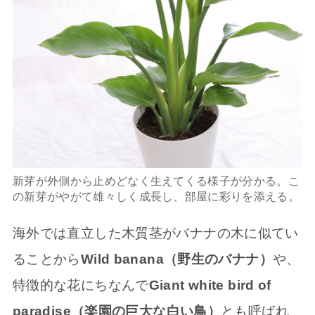
新芽が外側から止めどなく生えてくる様子が分かる。こ
の新芽がやがて雄々しく成長し、部屋に彩りを添える。
海外では直立した木質茎がバナナの木に似てい
ることから
Wild banana（野生のバナナ）
や、
特徴的な花にちなんで
Giant white bird of
paradise（楽園の巨大な白い鳥）
とも呼ばれ