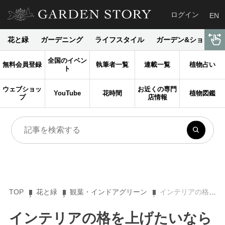
ログイン
EN
花と緑
ガーデニング
ライフスタイル
ガーデン&ショップ
全国のイベン
無料会員登録
執筆者一覧
連載一覧
植物占い
ト
ウェブショッ
お近くの専門
YouTube
花時間
植物図鑑
プ
店情報
TOP
花と緑
観葉・インドアグリーン
インテリアの格を上げたいなら観葉植物【オーガスタ】が超おすすめ！ 育て方と魅力を徹底解説
インテリアの格を上げたいなら