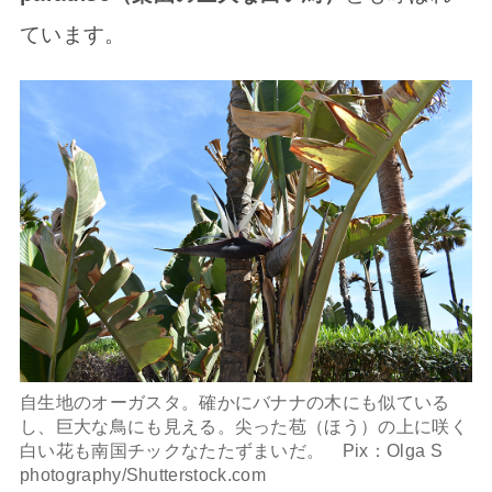
ています。
自生地のオーガスタ。確かにバナナの木にも似ている
し、巨大な鳥にも見える。尖った苞（ほう）の上に咲く
白い花も南国チックなたたずまいだ。 Pix：Olga S
photography/Shutterstock.com