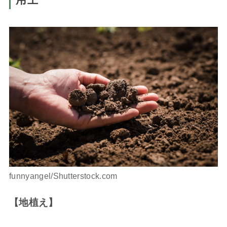
funnyangel/Shutterstock.com
【地植え】