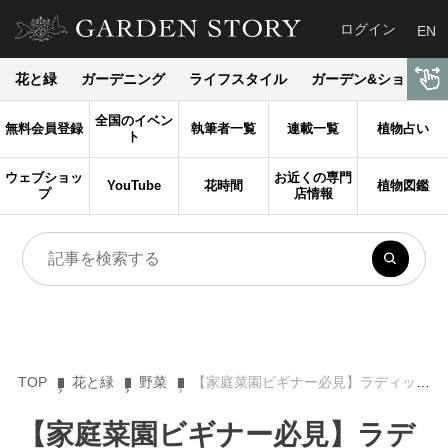
ログイン
EN
花と緑
ガーデニング
ライフスタイル
ガーデン&ショップ
全国のイベン
無料会員登録
執筆者一覧
連載一覧
植物占い
ト
ウェブショッ
お近くの専門
YouTube
花時間
植物図鑑
プ
店情報
TOP
花と緑
野菜
【家庭菜園ビギナー必見】ラディッシュ（ハツカダイコン）の育て方と美味しい食べ方
【家庭菜園ビギナー必見】ラデ