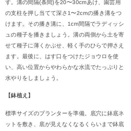
す。溝の間隔(条間)を20〜30cmあけ、園芸用
の支柱を押し当てて深さ1〜2cmの播き溝をつ
けます。その播き溝に、1cm間隔でラディッシ
ュの種子を播きましょう。溝の両側から土を寄
せて種子に薄くかぶせ、軽く手のひらで押さえ
ます。最後に、はす口をつけたジョウロを使
い、高い位置からやわらかな水流でたっぷりと
水やりをしましょう。
【鉢植え】
標準サイズのプランターを準備。底穴に鉢底ネ
ットを敷き、底が見えなくなるくらいまで鉢底