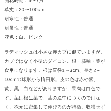
開花時期：5〜7月
草丈：20〜100cm
耐寒性：普通
耐暑性：普通
花色：白、ピンク
ラディッシュは小さな赤カブに似ていますが、
カブではなく小型のダイコン。根・胚軸・葉が
食用になります。根は直径1～3cm、長さ2～
10cmの球形から楕円形。皮の色は赤や紫、
黄、黒、白などがありますが、果肉は白色で
す。葉は根生葉で、茎の途中につくのではな
く、株元に密集して伸びるのが特徴。収穫せず