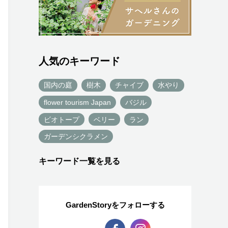
人気のキーワード
国内の庭
樹木
チャイブ
水やり
flower tourism Japan
バジル
ビオトープ
ベリー
ラン
ガーデンシクラメン
キーワード一覧を見る
GardenStoryを
フォローする