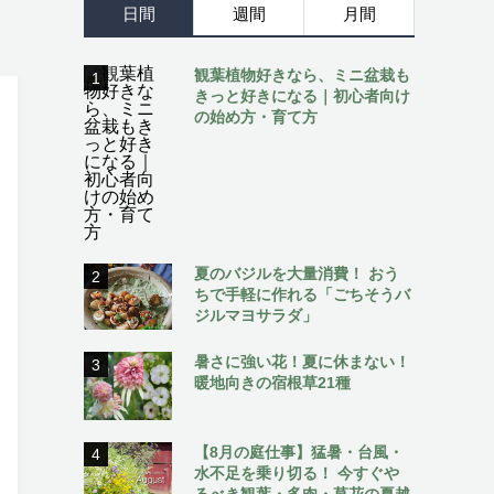
日間
週間
月間
観葉植物好きなら、ミニ盆栽も
1
きっと好きになる｜初心者向け
の始め方・育て方
夏のバジルを大量消費！ おう
2
ちで手軽に作れる「ごちそうバ
ジルマヨサラダ」
暑さに強い花！夏に休まない！
3
暖地向きの宿根草21種
【8月の庭仕事】猛暑・台風・
4
水不足を乗り切る！ 今すぐや
るべき観葉・多肉・草花の夏越