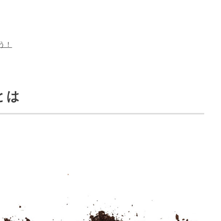
う！
とは