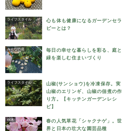
ライフスタイル
心も体も健康になるガーデンセラ
ピーとは？
みんなの庭
毎日の幸せな暮らしを彩る、庭と
緑を楽しむ住まいづくり
ライフスタイル
山椒(サンショウ)を冷凍保存。実
山椒のエリンギ、山椒の佃煮の作
り方。【キッチンガーデンレシ
ピ】
樹木
春の人気草花「シャクナゲ」。世
界と日本の壮大な園芸品種