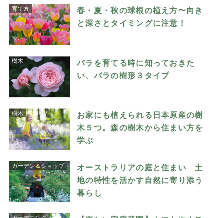
育て方
春・夏・秋の球根の植え方〜向き
と深さとタイミングに注意！
樹木
バラを育てる時に知っておきた
い、バラの樹形３タイプ
樹木
お家にも植えられる日本原産の樹
木５つ。森の樹木から住まい方を
学ぶ
ガーデン＆ショップ
オーストラリアの庭と住まい 土
地の特性を活かす自然に寄り添う
暮らし
ガーデニング