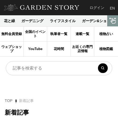
ログイン
EN
花と緑
ガーデニング
ライフスタイル
ガーデン&ショップ
全国のイベン
無料会員登録
執筆者一覧
連載一覧
植物占い
ト
ウェブショッ
お近くの専門
YouTube
花時間
植物図鑑
プ
店情報
TOP
新着記事
新着記事