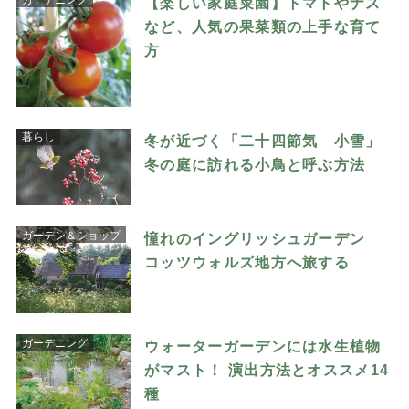
【楽しい家庭菜園】トマトやナス
など、人気の果菜類の上手な育て
方
暮らし
冬が近づく「二十四節気 小雪」
冬の庭に訪れる小鳥と呼ぶ方法
ガーデン＆ショップ
憧れのイングリッシュガーデン
コッツウォルズ地方へ旅する
ガーデニング
ウォーターガーデンには水生植物
がマスト！ 演出方法とオススメ14
種