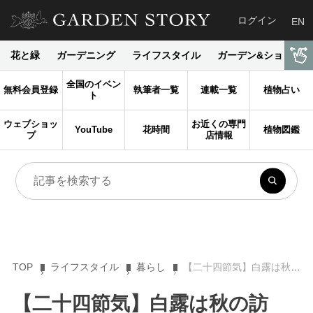
ログイン
EN
花と緑
ガーデニング
ライフスタイル
ガーデン&ショップ
全国のイベン
無料会員登録
執筆者一覧
連載一覧
植物占い
ト
ウェブショッ
お近くの専門
YouTube
花時間
植物図鑑
プ
店情報
TOP
ライフスタイル
暮らし
【二十四節気】白露は秋の訪れ。彩り豊かなキクの庭花と重陽の節句
【二十四節気】白露は秋の訪