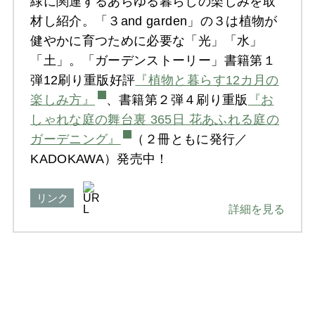
緑に関連するあらゆる暮らしの楽しみを取
材し紹介。「３and garden」の３は植物が
健やかに育つために必要な「光」「水」
「土」。「ガーデンストーリー」書籍第１
弾12刷り重版好評
『植物と暮らす12カ月の
楽しみ方』
、書籍第２弾４刷り重版
『お
しゃれな庭の舞台裏 365日 花あふれる庭の
ガーデニング』
（２冊ともに発行／
KADOKAWA）発売中！
リンク
詳細を見る