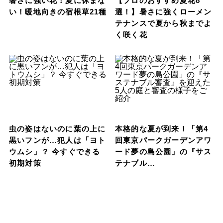
暑さに強い花！夏に休まな
【プロのおすすめ夏花8
い！暖地向きの宿根草21種
選！】暑さに強くローメン
テナンスで夏から秋までよ
く咲く花
虫の姿はないのに葉の上に
本格的な夏が到来！「第4
黒いフンが…犯人は「ヨト
回東京パークガーデンアワ
ウムシ」？ 今すぐできる
ード夢の島公園」の『サス
初期対策
テナブル…