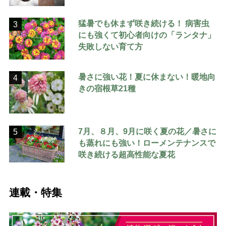
猛暑でも休まず咲き続ける！ 病害虫
3
にも強くて初心者向けの「ランタナ」
失敗しない育て方
暑さに強い花！夏に休まない！暖地向
4
きの宿根草21種
7月、８月、9月に咲く夏の花／暑さに
5
も蒸れにも強い！ローメンテナンスで
咲き続ける超高性能な夏花
連載・特集