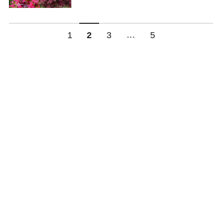
…
1
2
3
5