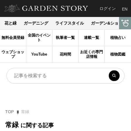
ログイン
EN
花と緑
ガーデニング
ライフスタイル
ガーデン&ショップ
全国のイベン
無料会員登録
執筆者一覧
連載一覧
植物占い
ト
ウェブショッ
お近くの専門
YouTube
花時間
植物図鑑
プ
店情報
TOP
常緑
常緑
に関する記事