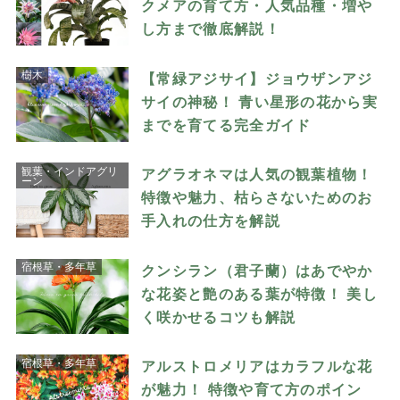
クメアの育て方・人気品種・増や
し方まで徹底解説！
樹木
【常緑アジサイ】ジョウザンアジ
サイの神秘！ 青い星形の花から実
までを育てる完全ガイド
観葉・インドアグリ
アグラオネマは人気の観葉植物！
ーン
特徴や魅力、枯らさないためのお
手入れの仕方を解説
宿根草・多年草
クンシラン（君子蘭）はあでやか
な花姿と艶のある葉が特徴！ 美し
く咲かせるコツも解説
宿根草・多年草
アルストロメリアはカラフルな花
が魅力！ 特徴や育て方のポイン