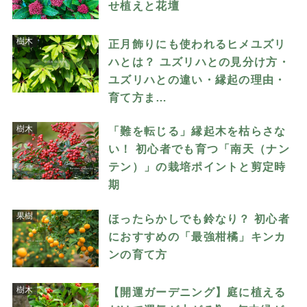
せ植えと花壇
樹木
正月飾りにも使われるヒメユズリ
ハとは？ ユズリハとの見分け方・
ユズリハとの違い・縁起の理由・
育て方ま…
樹木
「難を転じる」縁起木を枯らさな
い！ 初心者でも育つ「南天（ナン
テン）」の栽培ポイントと剪定時
期
果樹
ほったらかしでも鈴なり？ 初心者
におすすめの「最強柑橘」キンカ
ンの育て方
樹木
【開運ガーデニング】庭に植える