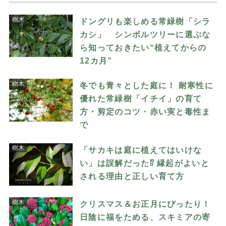
樹木
ドングリも楽しめる常緑樹「シラ
カシ」 シンボルツリーに選ぶな
ら知っておきたい“植えてからの
12カ月”
樹木
冬でも青々とした庭に！ 耐寒性に
優れた常緑樹「イチイ」の育て
方・剪定のコツ・赤い実と毒性ま
で
樹木
「サカキは庭に植えてはいけな
い」は誤解だった⁉ 縁起がよいと
される理由と正しい育て方
樹木
クリスマス＆お正月にぴったり！
日陰に福をためる、スキミアの寄