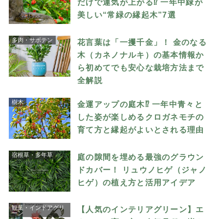
だけで運気が上がる⁉ 一年中緑が
美しい“常緑の縁起木”7選
多肉・サボテン
花言葉は「一攫千金」！ 金のなる
木（カネノナルキ）の基本情報か
ら初めてでも安心な栽培方法まで
全解説
樹木
金運アップの庭木⁉ 一年中青々と
した姿が楽しめるクロガネモチの
育て方と縁起がよいとされる理由
宿根草・多年草
庭の隙間を埋める最強のグラウン
ドカバー！ リュウノヒゲ（ジャノ
ヒゲ）の植え方と活用アイデア
観葉・インドアグリ
【人気のインテリアグリーン】エ
ーン