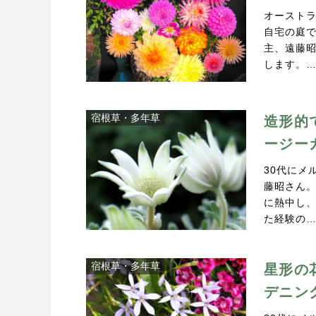
オースト
自宅の庭で
主、遠藤
します。
宿根草・多年草
造形的
ージー
30代にメ
藤昭さん
に熱中し、
た経験の
宿根草・多年草
星形の
デニン