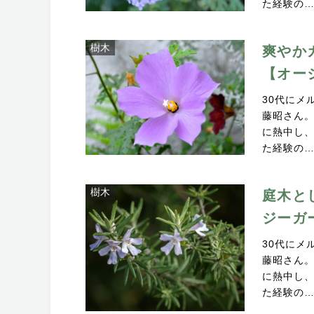
た経験の
樹木
爽やか
【オー
30代にメ
藤昭さん
に熱中し、
た経験の
樹木
庭木と
ジーガ
30代にメ
藤昭さん
に熱中し、
た経験の