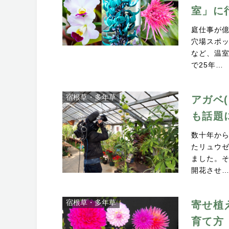
室」に
庭仕事が
穴場スポ
など、温
で25年…
宿根草・多年草
アガベ
も話題
数十年か
たリュウゼ
ました。
開花させ
宿根草・多年草
寄せ植
育て方