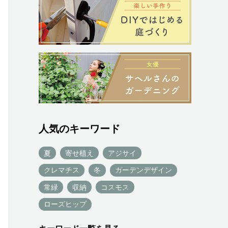
人気のキーワード
夏
寄せ植え
アジサイ
クレマチス
冬
ガーデンデザイン
常緑
収納
コスモス
ローズヒップ