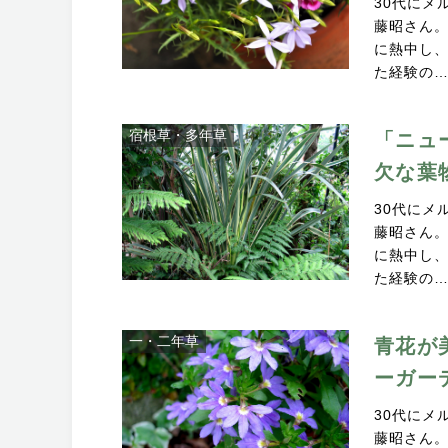
30代にメ
藤昭さん
に熱中し、
た経験の
宿根草・多年草
「ニュ
欠な葉
30代にメ
藤昭さん
に熱中し、
た経験の
一・二年草
青花が
ーガー
30代にメ
藤昭さん