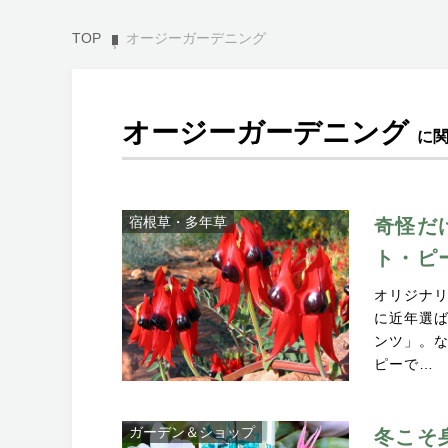
TOP
オージーガーデニング
オージーガーデニング
に
宿根草・多年草
奇怪だ
ト・ピ
オリジナ
に近年選
ンツ」。
ピーで…
ガーデン＆ショップ
冬こそ