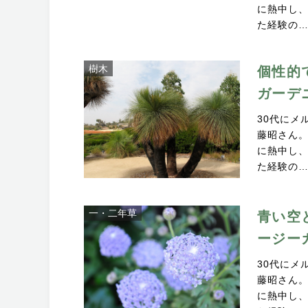
に熱中し、
た経験の
樹木
個性的
ガーデ
30代にメ
藤昭さん
に熱中し、
た経験の
一・二年草
青い空
ージー
30代にメ
藤昭さん
に熱中し、