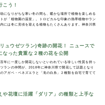
行こう！
億劫になりがちな寒い冬の間も、暖かな場所で植物を楽しめる
ットが「植物園の温室」。トロピカルな印象の熱帯植物やラン
室内には冬に見頃を迎える植物もたくさんあります。神奈川県
(リュウゼツラン)奇跡の開花！ ニュースで
になった貴重な２種の花を公開
ら百年に一度しか開花しないといわれている珍しい性質を持っ
ツランの仲間が、2018年に神奈川県で開花して話題となり
そのアガベ・ベネズエラと「滝の白糸」２種類を自宅で育てて
…
えや花壇に活躍「ダリア」の種類と上手な