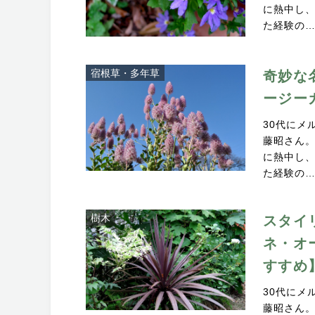
に熱中し、
た経験の
宿根草・多年草
奇妙な
ージー
30代にメ
藤昭さん
に熱中し、
た経験の
樹木
スタイ
ネ・オ
すすめ
30代にメ
藤昭さん