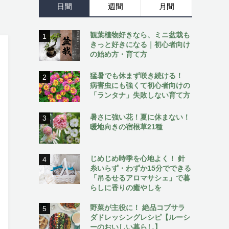
日間
週間
月間
観葉植物好きなら、ミニ盆栽も
1
きっと好きになる｜初心者向け
の始め方・育て方
猛暑でも休まず咲き続ける！
2
病害虫にも強くて初心者向けの
「ランタナ」失敗しない育て方
暑さに強い花！夏に休まない！
3
暖地向きの宿根草21種
じめじめ時季を心地よく！ 針
4
糸いらず・わずか15分でできる
「吊るせるアロマサシェ」で暮
らしに香りの癒やしを
野菜が主役に！ 絶品コブサラ
5
ダドレッシングレシピ【ルーシ
ーのおいしい暮らし】