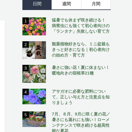
日間
週間
月間
猛暑でも休まず咲き続ける！
1
病害虫にも強くて初心者向けの
「ランタナ」失敗しない育て方
観葉植物好きなら、ミニ盆栽も
2
きっと好きになる｜初心者向け
の始め方・育て方
暑さに強い花！夏に休まない！
3
暖地向きの宿根草21種
アサガオに必要な肥料につい
4
て、正しい与え方と注意点を知
りましょう
7月、８月、9月に咲く夏の花／
5
暑さにも蒸れにも強い！ローメ
ンテナンスで咲き続ける超高性
能な夏花