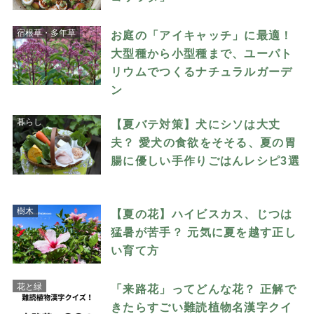
宿根草・多年草
お庭の「アイキャッチ」に最適！
大型種から小型種まで、ユーパト
リウムでつくるナチュラルガーデ
ン
暮らし
【夏バテ対策】犬にシソは大丈
夫？ 愛犬の食欲をそそる、夏の胃
腸に優しい手作りごはんレシピ3選
樹木
【夏の花】ハイビスカス、じつは
猛暑が苦手？ 元気に夏を越す正し
い育て方
花と緑
「来路花」ってどんな花？ 正解で
きたらすごい難読植物名漢字クイ