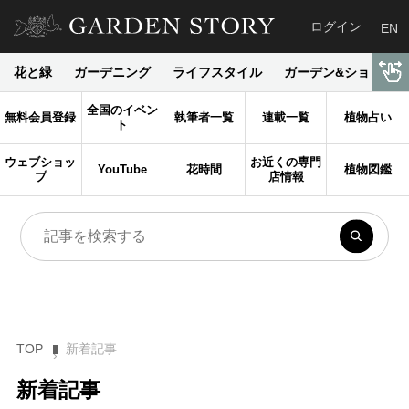
ログイン
EN
花と緑
ガーデニング
ライフスタイル
ガーデン&ショップ
全国のイベン
無料会員登録
執筆者一覧
連載一覧
植物占い
ト
ウェブショッ
お近くの専門
YouTube
花時間
植物図鑑
プ
店情報
TOP
新着記事
新着記事