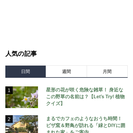
人気の記事
日間
週間
月間
星形の花が咲く危険な雑草！ 身近な
1
この野草の名前は？【Let’s Try! 植物
クイズ】
まるでカフェのようなおうち時間！
2
ピザ窯＆野鳥が訪れる「緑とDIYに囲
まれた家」をご案内