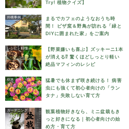
Try! 植物クイズ】
外構事例
まるでカフェのようなおうち時
間！ ピザ窯＆野鳥が訪れる「緑と
DIYに囲まれた家」をご案内
レシピ・料理
【野菜嫌いも喜ぶ】ズッキーニ1本
が消える⁉︎ 驚くほどしっとり軽い
絶品マフィンのレシピ
樹木
猛暑でも休まず咲き続ける！ 病害
虫にも強くて初心者向けの「ラン
タナ」失敗しない育て方
ガーデニング
観葉植物好きなら、ミニ盆栽もき
っと好きになる｜初心者向けの始
め方・育て方