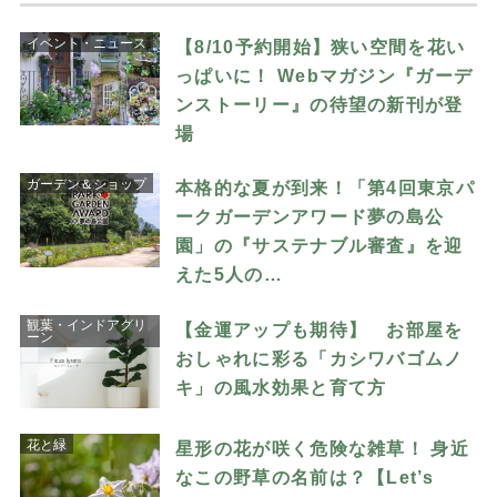
イベント・ニュース
【8/10予約開始】狭い空間を花い
っぱいに！ Webマガジン『ガーデ
ンストーリー』の待望の新刊が登
場
ガーデン＆ショップ
本格的な夏が到来！「第4回東京パ
ークガーデンアワード夢の島公
園」の『サステナブル審査』を迎
えた5人の…
観葉・インドアグリ
【金運アップも期待】 お部屋を
ーン
おしゃれに彩る「カシワバゴムノ
キ」の風水効果と育て方
花と緑
星形の花が咲く危険な雑草！ 身近
なこの野草の名前は？【Let’s