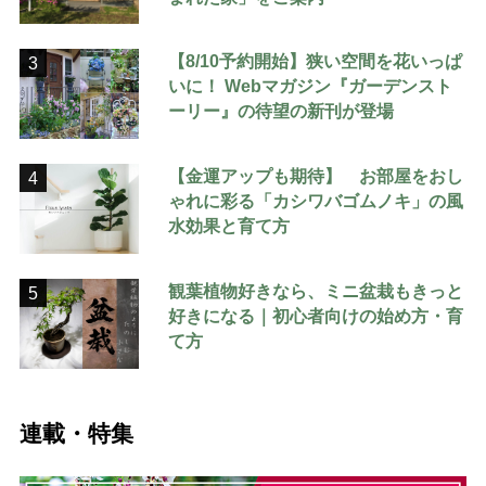
【8/10予約開始】狭い空間を花いっぱ
3
いに！ Webマガジン『ガーデンスト
ーリー』の待望の新刊が登場
【金運アップも期待】 お部屋をおし
4
ゃれに彩る「カシワバゴムノキ」の風
水効果と育て方
観葉植物好きなら、ミニ盆栽もきっと
5
好きになる｜初心者向けの始め方・育
て方
連載・特集