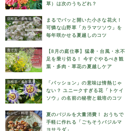
草）は次のうちどれ？
宿根草・多年草
まるでパッと開いた小さな花火！
可憐な山野草「カラマツソウ」を
毎年咲かせる夏越しのコツ
育て方
【8月の庭仕事】猛暑・台風・水不
足を乗り切る！ 今すぐやるべき観
葉・多肉・草花の夏越しケア
宿根草・多年草
「パッション」の意味は情熱じゃ
ない？ ユニークすぎる花「トケイ
ソウ」の名前の秘密と栽培のコツ
レシピ・料理
夏のバジルを大量消費！ おうちで
手軽に作れる「ごちそうバジルマ
ヨサラダ」