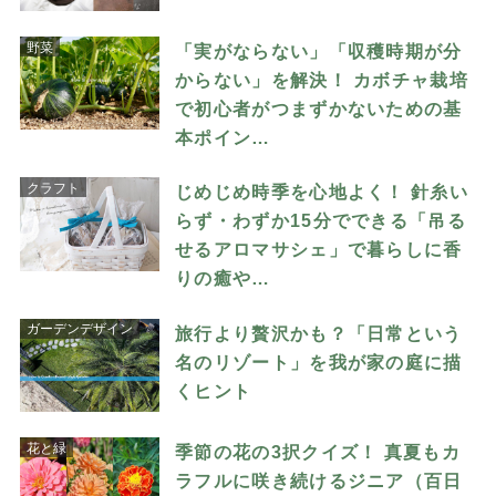
野菜
「実がならない」「収穫時期が分
からない」を解決！ カボチャ栽培
で初心者がつまずかないための基
本ポイン…
クラフト
じめじめ時季を心地よく！ 針糸い
らず・わずか15分でできる「吊る
せるアロマサシェ」で暮らしに香
りの癒や…
ガーデンデザイン
旅行より贅沢かも？「日常という
名のリゾート」を我が家の庭に描
くヒント
花と緑
季節の花の3択クイズ！ 真夏もカ
ラフルに咲き続けるジニア（百日