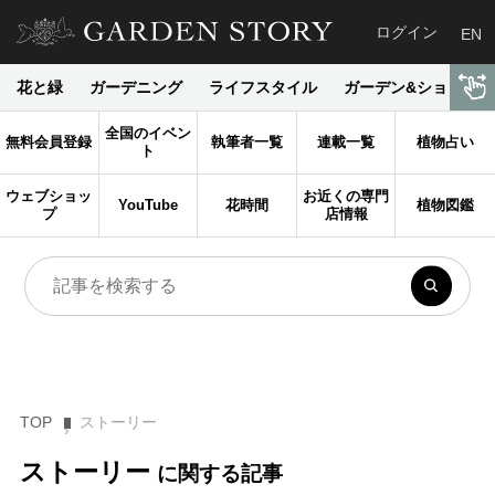
ログイン
EN
花と緑
ガーデニング
ライフスタイル
ガーデン&ショップ
全国のイベン
無料会員登録
執筆者一覧
連載一覧
植物占い
ト
ウェブショッ
お近くの専門
YouTube
花時間
植物図鑑
プ
店情報
TOP
ストーリー
ストーリー
に関する記事