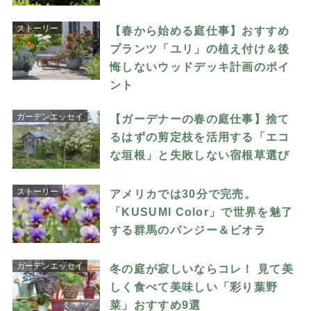
ストーリー
【春から始める庭仕事】おすすめ
プランツ「ユリ」の植え付け＆後
悔しないウッドデッキ計画のポイ
ント
ガーデンエッセイ
【ガーデナーの春の庭仕事】捨て
るはずの剪定枝を活用する「エコ
な垣根」と失敗しない宿根草選び
ストーリー
アメリカでは30分で完売。
「KUSUMI Color」で世界を魅了
する群馬のパンジー＆ビオラ
ガーデンエッセイ
冬の庭が寂しいならコレ！ 見て美
しく食べて美味しい「彩り葉野
菜」おすすめ9選