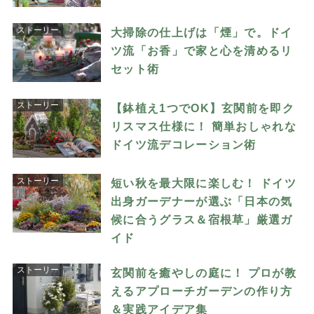
ストーリー
大掃除の仕上げは「煙」で。ドイ
ツ流「お香」で家と心を清めるリ
セット術
ストーリー
【鉢植え1つでOK】玄関前を即ク
リスマス仕様に！ 簡単おしゃれな
ドイツ流デコレーション術
ストーリー
短い秋を最大限に楽しむ！ ドイツ
出身ガーデナーが選ぶ「日本の気
候に合うグラス＆宿根草」厳選ガ
イド
ストーリー
玄関前を癒やしの庭に！ プロが教
えるアプローチガーデンの作り方
＆実践アイデア集