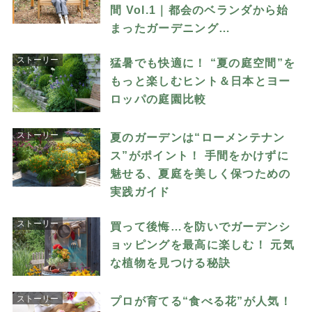
間 Vol.1｜都会のベランダから始
まったガーデニング…
ストーリー
猛暑でも快適に！ “夏の庭空間”を
もっと楽しむヒント＆日本とヨー
ロッパの庭園比較
ストーリー
夏のガーデンは“ローメンテナン
ス”がポイント！ 手間をかけずに
魅せる、夏庭を美しく保つための
実践ガイド
ストーリー
買って後悔…を防いでガーデンシ
ョッピングを最高に楽しむ！ 元気
な植物を見つける秘訣
ストーリー
プロが育てる“食べる花”が人気！