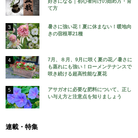
好きになる｜初心者向けの始め方・育
て方
暑さに強い花！夏に休まない！暖地向
3
きの宿根草21種
7月、８月、9月に咲く夏の花／暑さに
4
も蒸れにも強い！ローメンテナンスで
咲き続ける超高性能な夏花
アサガオに必要な肥料について、正し
5
い与え方と注意点を知りましょう
連載・特集