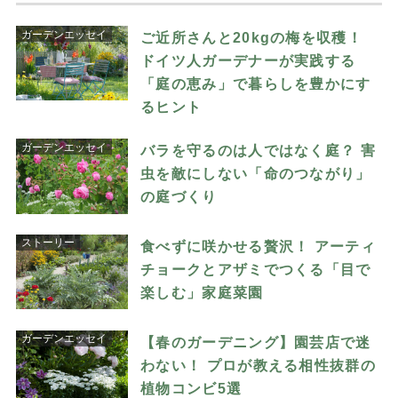
ガーデンエッセイ
ご近所さんと20kgの梅を収穫！
ドイツ人ガーデナーが実践する
「庭の恵み」で暮らしを豊かにす
るヒント
ガーデンエッセイ
バラを守るのは人ではなく庭？ 害
虫を敵にしない「命のつながり」
の庭づくり
ストーリー
食べずに咲かせる贅沢！ アーティ
チョークとアザミでつくる「目で
楽しむ」家庭菜園
ガーデンエッセイ
【春のガーデニング】園芸店で迷
わない！ プロが教える相性抜群の
植物コンビ5選