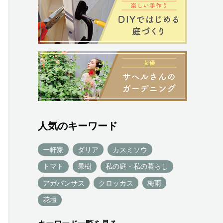
人気のキーワード
一軒家
ダリア
カスミソウ
トマト
果樹
私の庭・私の暮らし
アガパンサス
クロッカス
梅雨
花壇