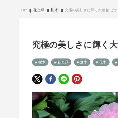
TOP
花と緑
樹木
究極の美しさに輝く大輪花 ピオ
究極の美しさに輝く大
# 樹木
# 花と緑
# 庭木
# 花木
#