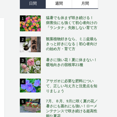
日間
週間
月間
猛暑でも休まず咲き続ける！
1
病害虫にも強くて初心者向けの
「ランタナ」失敗しない育て方
観葉植物好きなら、ミニ盆栽も
2
きっと好きになる｜初心者向け
の始め方・育て方
暑さに強い花！夏に休まない！
3
暖地向きの宿根草21種
アサガオに必要な肥料につい
4
て、正しい与え方と注意点を知
りましょう
7月、８月、9月に咲く夏の花／
5
暑さにも蒸れにも強い！ローメ
ンテナンスで咲き続ける超高性
能な夏花