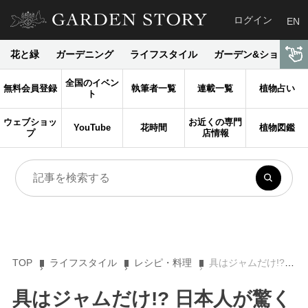
ログイン
EN
花と緑
ガーデニング
ライフスタイル
ガーデン&ショップ
全国のイベン
無料会員登録
執筆者一覧
連載一覧
植物占い
ト
ウェブショッ
お近くの専門
YouTube
花時間
植物図鑑
プ
店情報
TOP
ライフスタイル
レシピ・料理
具はジャムだけ!? 日本人が驚くほど地味だけどクセになる英国菓子「スイスロール」
具はジャムだけ!? 日本人が驚く