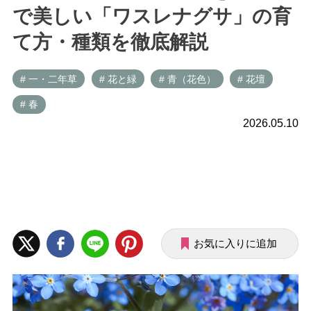
で美しい「ワスレナグサ」の育
て方・種類を徹底解説
# 一・二年草
# 花と緑
# 青（花色）
# 花壇
# 春
2026.05.10
お気に入りに追加