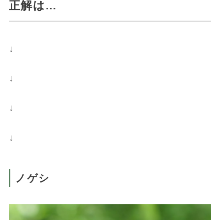
正解は…
↓
↓
↓
↓
ノゲシ