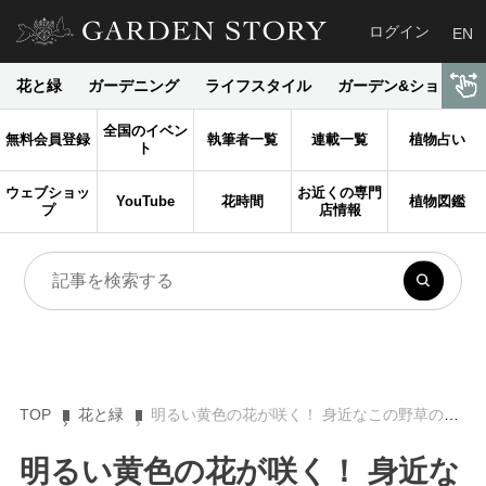
ログイン
EN
花と緑
ガーデニング
ライフスタイル
ガーデン&ショップ
全国のイベン
無料会員登録
執筆者一覧
連載一覧
植物占い
ト
ウェブショッ
お近くの専門
YouTube
花時間
植物図鑑
プ
店情報
TOP
花と緑
明るい黄色の花が咲く！ 身近なこの野草の名前は？【Let’s Try! 植物クイズ】
明るい黄色の花が咲く！ 身近な