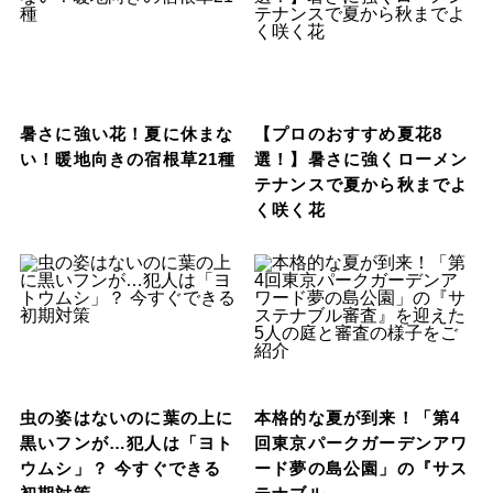
暑さに強い花！夏に休まな
【プロのおすすめ夏花8
い！暖地向きの宿根草21種
選！】暑さに強くローメン
テナンスで夏から秋までよ
く咲く花
虫の姿はないのに葉の上に
本格的な夏が到来！「第4
黒いフンが…犯人は「ヨト
回東京パークガーデンアワ
ウムシ」？ 今すぐできる
ード夢の島公園」の『サス