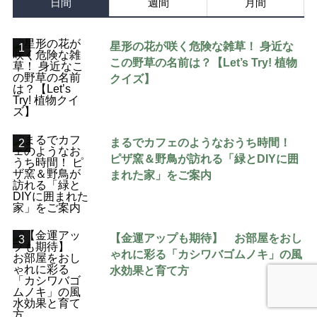
日間
週間
月間
星形の花が咲く危険な雑草！ 身近な
1
この野草の名前は？【Let’s Try! 植物
クイズ】
まるでカフェのようなおうち時間！
2
ピザ窯＆野鳥が訪れる「緑とDIYに囲
まれた家」をご案内
【金運アップも期待】 お部屋をおし
3
ゃれに彩る「カシワバゴムノキ」の風
水効果と育て方