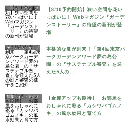
イベント・ニュース
【8/10予約開始】狭い空間を花い
っぱいに！ Webマガジン『ガーデ
ンストーリー』の待望の新刊が登
場
ガーデン＆ショップ
本格的な夏が到来！「第4回東京パ
ークガーデンアワード夢の島公
園」の『サステナブル審査』を迎
えた5人の…
観葉・インドアグリ
【金運アップも期待】 お部屋を
ーン
おしゃれに彩る「カシワバゴムノ
キ」の風水効果と育て方