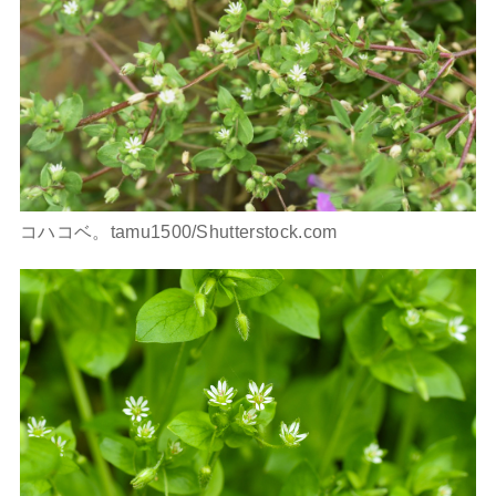
コハコベ。tamu1500/Shutterstock.com