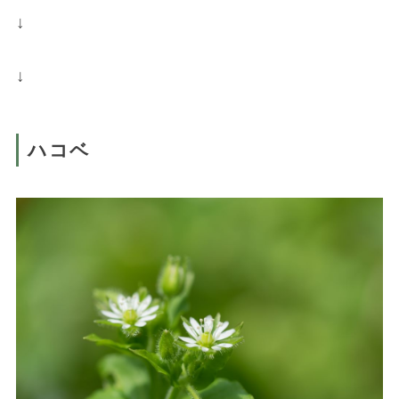
↓
↓
ハコベ