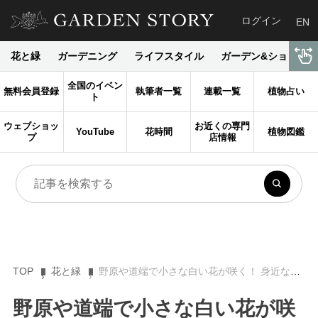
ログイン
EN
花と緑
ガーデニング
ライフスタイル
ガーデン&ショップ
全国のイベン
無料会員登録
執筆者一覧
連載一覧
植物占い
ト
ウェブショッ
お近くの専門
YouTube
花時間
植物図鑑
プ
店情報
TOP
花と緑
野原や道端で小さな白い花が咲く！ 身近なこの野草の名前は？【Let’s Try! 植物クイズ】Vol.36
野原や道端で小さな白い花が咲