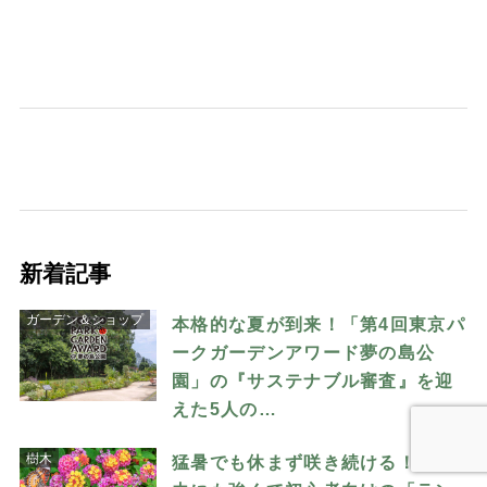
新着記事
ガーデン＆ショップ
本格的な夏が到来！「第4回東京パ
ークガーデンアワード夢の島公
園」の『サステナブル審査』を迎
えた5人の…
樹木
猛暑でも休まず咲き続ける！ 病害