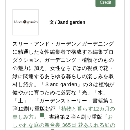
Credit
文 / 3and garden
スリー・アンド・ガーデン／ガーデニング
に精通した女性編集者で構成する編集プロ
ダクション。ガーデニング・植物そのもの
の魅力に加え、女性ならではの視点で花・
緑に関連するあらゆる暮らしの楽しみを取
材し紹介。「３and garden」の３は植物が
健やかに育つために必要な「光」「水」
「土」。「ガーデンストーリー」書籍第１
弾12刷り重版好評
『植物と暮らす12カ月の
楽しみ方』
、書籍第２弾４刷り重版
『お
しゃれな庭の舞台裏 365日 花あふれる庭の