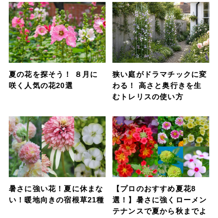
夏の花を探そう！ ８月に
狭い庭がドラマチックに変
咲く人気の花20選
わる！ 高さと奥行きを生
むトレリスの使い方
暑さに強い花！夏に休まな
【プロのおすすめ夏花8
い！暖地向きの宿根草21種
選！】暑さに強くローメン
テナンスで夏から秋までよ