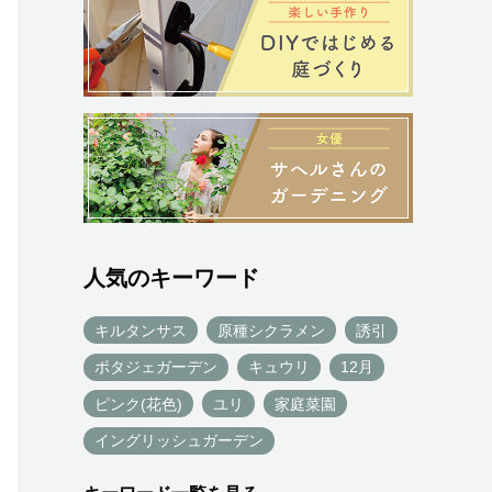
人気のキーワード
キルタンサス
原種シクラメン
誘引
ポタジェガーデン
キュウリ
12月
ピンク(花色)
ユリ
家庭菜園
イングリッシュガーデン