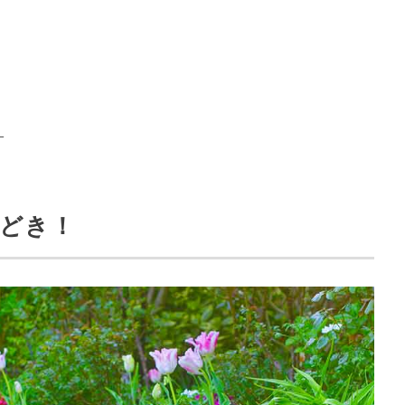
！
えどき！