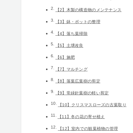
【2】木製の構造物のメンテナンス
【3】鉢・ポットの整理
【4】落ち葉掃除
【5】土壌改良
【6】施肥
【7】マルチング
【8】落葉広葉樹の剪定
【9】常緑針葉樹の軽い剪定
【10】クリスマスローズの古葉取り
【11】冬の花の寄せ植え
【12】室内での観葉植物の管理