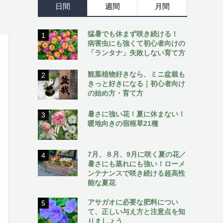
日間
週間
月間
猛暑でも休まず咲き続ける！
1
病害虫にも強くて初心者向けの
「ランタナ」失敗しない育て方
観葉植物好きなら、ミニ盆栽も
2
きっと好きになる｜初心者向け
の始め方・育て方
暑さに強い花！夏に休まない！
3
暖地向きの宿根草21種
7月、８月、9月に咲く夏の花／
4
暑さにも蒸れにも強い！ローメ
ンテナンスで咲き続ける超高性
能な夏花
アサガオに必要な肥料につい
5
て、正しい与え方と注意点を知
りましょう