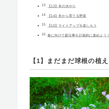
【13】冬の水やり
【14】冬から育てる野菜
【15】ライトアップを楽しもう
春に向けて庭仕事を計画的に進めよう
【1】まだまだ球根の植