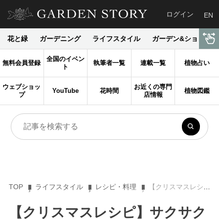
ログイン
EN
花と緑
ガーデニング
ライフスタイル
ガーデン&ショップ
全国のイベン
無料会員登録
執筆者一覧
連載一覧
植物占い
ト
ウェブショッ
お近くの専門
YouTube
花時間
植物図鑑
プ
店情報
TOP
ライフスタイル
レシピ・料理
【クリスマスレシピ】サクサクふわふわの華やかケーキ〈メレンゲルーラード〉
【クリスマスレシピ】サクサク