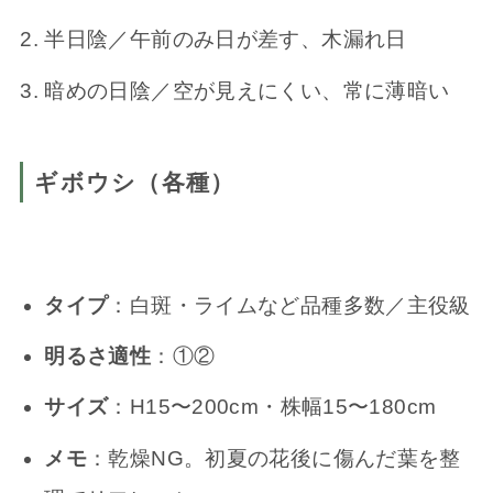
半日陰／午前のみ日が差す、木漏れ日
暗めの日陰／空が見えにくい、常に薄暗い
ギボウシ（各種）
タイプ
：白斑・ライムなど品種多数／主役級
明るさ適性
：①②
サイズ
：H15〜200cm・株幅15〜180cm
メモ
：乾燥NG。初夏の花後に傷んだ葉を整