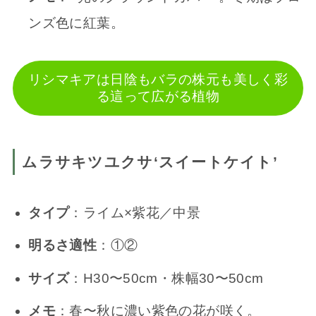
ンズ色に紅葉。
リシマキアは日陰もバラの株元も美しく彩
る這って広がる植物
ムラサキツユクサ‘スイートケイト’
タイプ
：ライム×紫花／中景
明るさ適性
：①②
サイズ
：H30〜50cm・株幅30〜50cm
メモ
：春〜秋に濃い紫色の花が咲く。