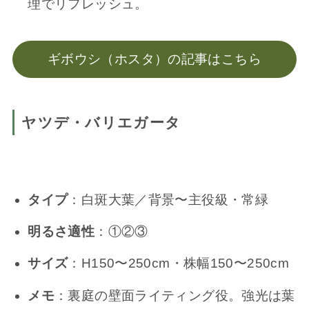
理でリフレッシュ。
ギボウシ（ホスタ）の記事はこちら
ヤツデ・バリエガータ
タイプ
：白斑大葉／背景〜主役級・常緑
明るさ適性
：①②③
サイズ
：H150〜250cm・株幅150〜250cm
メモ
：裏庭の壁面ライティング役。強光は葉