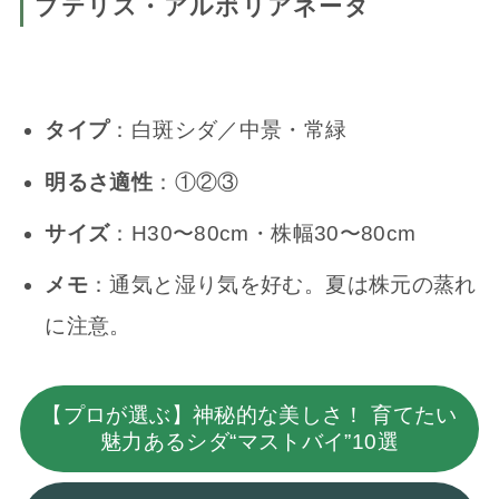
プテリス・アルボリアネータ
タイプ
：白斑シダ／中景・常緑
明るさ適性
：①②③
サイズ
：H30〜80cm・株幅30〜80cm
メモ
：通気と湿り気を好む。夏は株元の蒸れ
に注意。
【プロが選ぶ】神秘的な美しさ！ 育てたい
魅力あるシダ“マストバイ”10選