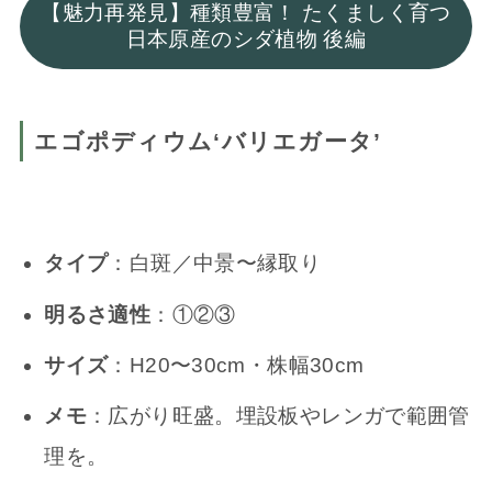
【魅力再発見】種類豊富！ たくましく育つ
日本原産のシダ植物 後編
エゴポディウム‘バリエガータ’
タイプ
：白斑／中景〜縁取り
明るさ適性
：①②③
サイズ
：H20〜30cm・株幅30cm
メモ
：広がり旺盛。埋設板やレンガで範囲管
理を。