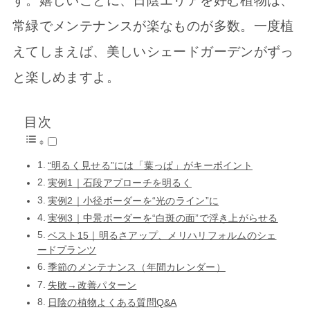
す。嬉しいことに、日陰エリアを好む植物は、
常緑でメンテナンスが楽なものが多数。一度植
えてしまえば、美しいシェードガーデンがずっ
と楽しめますよ。
目次
“明るく見せる”には「葉っぱ」がキーポイント
実例1｜石段アプローチを明るく
実例2｜小径ボーダーを“光のライン”に
実例3｜中景ボーダーを“白斑の面”で浮き上がらせる
ベスト15｜明るさアップ、メリハリフォルムのシェ
ードプランツ
季節のメンテナンス（年間カレンダー）
失敗→改善パターン
日陰の植物よくある質問Q&A