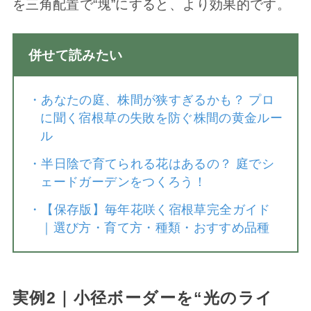
を三角配置で“塊”にすると、より効果的です。
併せて読みたい
・
あなたの庭、株間が狭すぎるかも？ プロ
に聞く宿根草の失敗を防ぐ株間の黄金ルー
ル
・
半日陰で育てられる花はあるの？ 庭でシ
ェードガーデンをつくろう！
・
【保存版】毎年花咲く宿根草完全ガイド
｜選び方・育て方・種類・おすすめ品種
実例2｜小径ボーダーを“光のライ