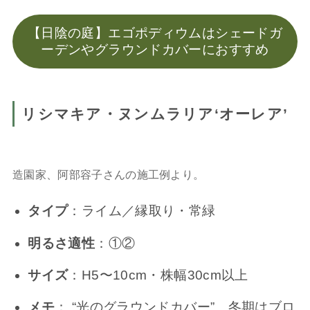
【日陰の庭】エゴポディウムはシェードガ
ーデンやグラウンドカバーにおすすめ
リシマキア・ヌンムラリア‘オーレア’
造園家、阿部容子さんの施工例より。
タイプ
：ライム／縁取り・常緑
明るさ適性
：①②
サイズ
：H5〜10cm・株幅30cm以上
メモ
： “光のグラウンドカバー”。冬期はブロ