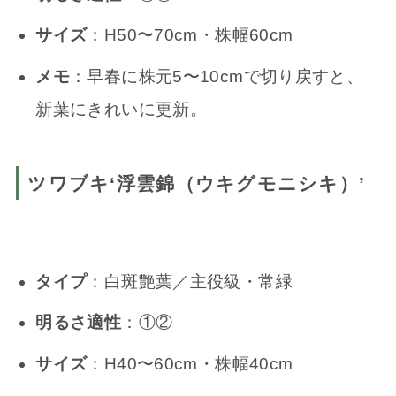
サイズ
：H50〜70cm・株幅60cm
メモ
：早春に株元5〜10cmで切り戻すと、
新葉にきれいに更新。
ツワブキ‘浮雲錦（ウキグモニシキ）’
タイプ
：白斑艶葉／主役級・常緑
明るさ適性
：①②
サイズ
：H40〜60cm・株幅40cm