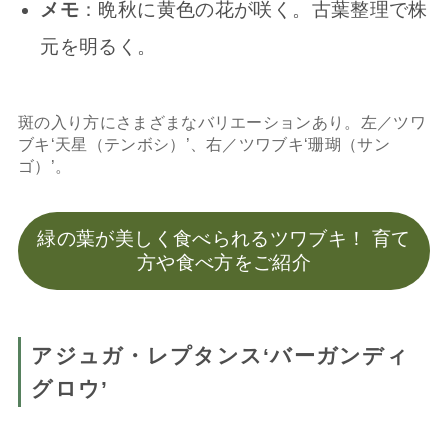
メモ
：晩秋に黄色の花が咲く。古葉整理で株
元を明るく。
斑の入り方にさまざまなバリエーションあり。左／ツワ
ブキ‘天星（テンボシ）’、右／ツワブキ‘珊瑚（サン
ゴ）’。
緑の葉が美しく食べられるツワブキ！ 育て
方や食べ方をご紹介
アジュガ・レプタンス‘バーガンディ
グロウ’