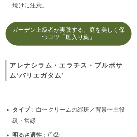
焼けに注意。
ガーデン上級者が実践する、庭を美しく保
つコツ「斑入り葉」
アレナシラム・エラチス・ブルボサ
ム‘バリエガタム’
タイプ
：白〜クリームの縦斑／背景〜主役
級・常緑
明るさ適性
：①②