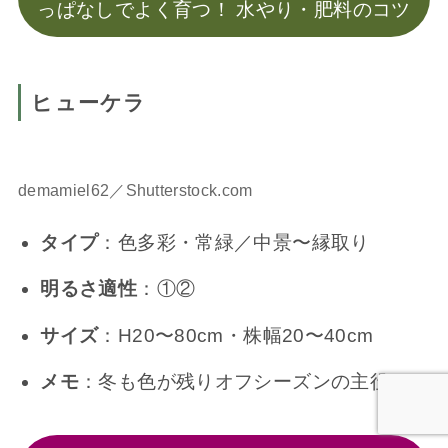
っぱなしでよく育つ！ 水やり・肥料のコツ
ヒューケラ
demamiel62／Shutterstock.com
タイプ
：色多彩・常緑／中景〜縁取り
明るさ適性
：①②
サイズ
：H20〜80cm・株幅20〜40cm
メモ
：冬も色が残りオフシーズンの主役に。