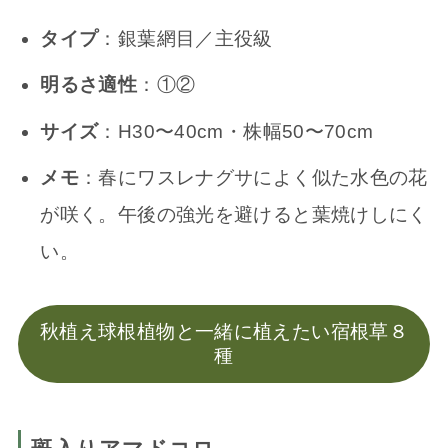
タイプ
：銀葉網目／主役級
明るさ適性
：①②
サイズ
：H30〜40cm・株幅50〜70cm
メモ
：春にワスレナグサによく似た水色の花
が咲く。午後の強光を避けると葉焼けしにく
い。
秋植え球根植物と一緒に植えたい宿根草８
種