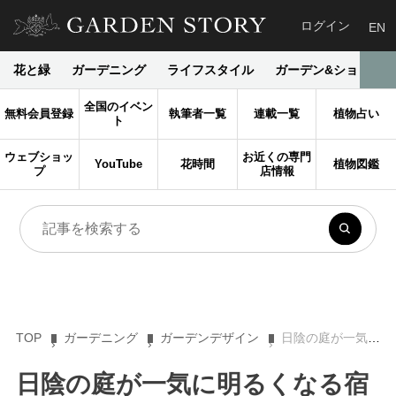
ログイン
EN
花と緑
ガーデニング
ライフスタイル
ガーデン&ショップ
全国のイベン
無料会員登録
執筆者一覧
連載一覧
植物占い
ト
ウェブショッ
お近くの専門
YouTube
花時間
植物図鑑
プ
店情報
TOP
ガーデニング
ガーデンデザイン
日陰の庭が一気に明るくなる宿根草ベスト15【組み合わせ実例・配置図】
日陰の庭が一気に明るくなる宿