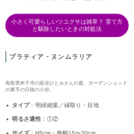
小さく可愛らしいツユクサは雑草？ 育て方
と駆除したいときの対処法
プラティア・ヌンムラリア
鳥取県米子市の面谷ひとみさんの庭。ガーデンシェッド
の裏手の日陰の小径。
タイプ
：明緑細葉／縁取り・目地
明るさ適性
：①②
サイズ
：H5cm・株幅15〜20cm