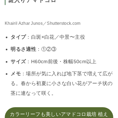
斑入りアマドコロ
Khairil Azhar Junos／Shutterstock.com
タイプ
：白斑×白花／中景〜主役
明るさ適性
：①②③
サイズ
：H60cm前後・株幅50cm以上
メモ
：場所が気に入れば地下茎で増えて広が
る。春から初夏に小さな白い花がアーチ状の
茎に連なって咲く。
カラーリーフも美しいアマドコロ栽培 植え