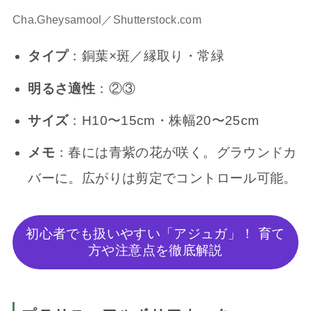
Cha.Gheysamool／Shutterstock.com
タイプ
：銅葉×斑／縁取り・常緑
明るさ適性
：②③
サイズ
：H10〜15cm・株幅20〜25cm
メモ
：春には青紫の花が咲く。グラウンドカ
バーに。広がりは剪定でコントロール可能。
初心者でも扱いやすい「アジュガ」！ 育て
方や注意点を徹底解説