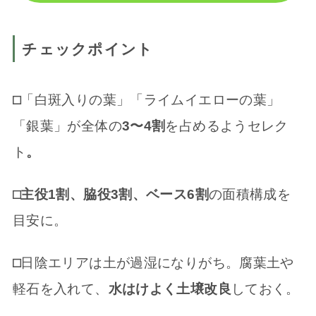
チェックポイント
⬜︎
「白斑入りの葉」「ライムイエローの葉」
「銀葉」が全体の
3〜4割
を占めるようセレク
ト
。
⬜
主役1割、脇役3割、ベース6割
の面積構成を
目安に。
⬜︎
日陰エリアは土が過湿になりがち。腐葉土や
軽石を入れて、
水はけよく土壌改良
しておく。