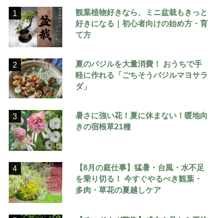
観葉植物好きなら、ミニ盆栽もきっと
1
好きになる｜初心者向けの始め方・育
て方
夏のバジルを大量消費！ おうちで手
2
軽に作れる「ごちそうバジルマヨサラ
ダ」
暑さに強い花！夏に休まない！暖地向
3
きの宿根草21種
【8月の庭仕事】猛暑・台風・水不足
4
を乗り切る！ 今すぐやるべき観葉・
多肉・草花の夏越しケア