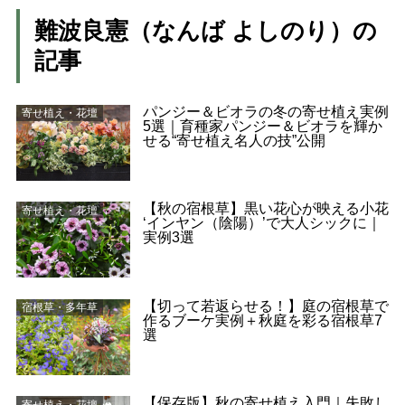
難波良憲（なんば よしのり）の
記事
パンジー＆ビオラの冬の寄せ植え実例
寄せ植え・花壇
5選｜育種家パンジー＆ビオラを輝か
せる“寄せ植え名人の技”公開
【秋の宿根草】黒い花心が映える小花
寄せ植え・花壇
‘インヤン（陰陽）’で大人シックに｜
実例3選
【切って若返らせる！】庭の宿根草で
宿根草・多年草
作るブーケ実例＋秋庭を彩る宿根草7
選
【保存版】秋の寄せ植え入門｜失敗し
寄せ植え・花壇