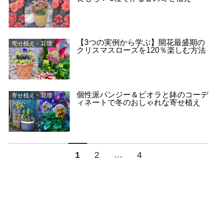
【3つの実例から学ぶ】開花最盛期の
寄せ植え・花壇
クリスマスローズを120％楽しむ方法
個性派パンジー＆ビオラと鉢のコーデ
寄せ植え・花壇
ィネートで冬のおしゃれな寄せ植え
…
1
2
4