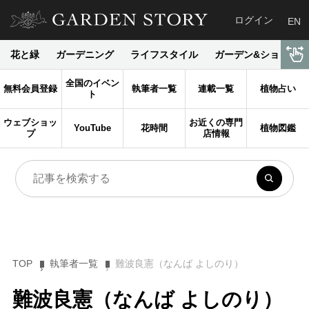
ログイン
EN
花と緑
ガーデニング
ライフスタイル
ガーデン&ショップ
全国のイベン
無料会員登録
執筆者一覧
連載一覧
植物占い
ト
ウェブショッ
お近くの専門
YouTube
花時間
植物図鑑
プ
店情報
TOP
執筆者一覧
難波良憲（なんば よしのり）
難波良憲（なんば よしのり）