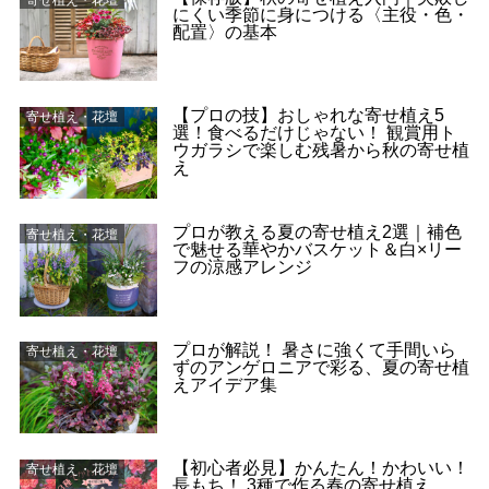
にくい季節に身につける〈主役・色・
配置〉の基本
【プロの技】おしゃれな寄せ植え5
寄せ植え・花壇
選！食べるだけじゃない！ 観賞用ト
ウガラシで楽しむ残暑から秋の寄せ植
え
プロが教える夏の寄せ植え2選｜補色
寄せ植え・花壇
で魅せる華やかバスケット＆白×リー
フの涼感アレンジ
プロが解説！ 暑さに強くて手間いら
寄せ植え・花壇
ずのアンゲロニアで彩る、夏の寄せ植
えアイデア集
【初心者必見】かんたん！かわいい！
寄せ植え・花壇
長もち！ 3種で作る春の寄せ植え