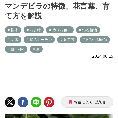
マンデビラの特徴、花言葉、育
て方を解説
# 樹木
# 花と緑
# 赤（花色）
# つる植物
# 花木
# 緑のカーテン
# 育て方
# ピンク(花色)
# 白(花色)
# 夏
2024.06.15
お気に入りに追加