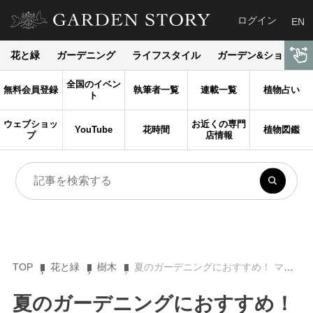
ログイン
EN
花と緑
ガーデニング
ライフスタイル
ガーデン&ショップ
全国のイベン
無料会員登録
執筆者一覧
連載一覧
植物占い
ト
ウェブショッ
お近くの専門
YouTube
花時間
植物図鑑
プ
店情報
TOP
花と緑
樹木
夏のガーデニングにおすすめ！ マンデビラの特徴、花言葉、育て方を解説
夏のガーデニングにおすすめ！