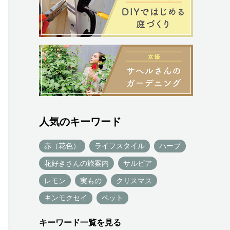
人気のキーワード
赤（花色）
ライフスタイル
ハーブ
花好きさんの旅案内
サルビア
レモン
実もの
クリスマス
キンモクセイ
ペット
キーワード一覧を見る