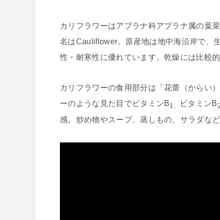
カリフラワーはアブラナ科アブラナ属の葉
名はCauliflower。原産地は地中海沿岸
性・耐寒性に優れています。乾燥には比較
カリフラワーの食用部分は「花蕾（からい
ーのような見た目でビタミンB
ビタミンB
1、
感。炒め物やスープ、蒸しもの、サラダな