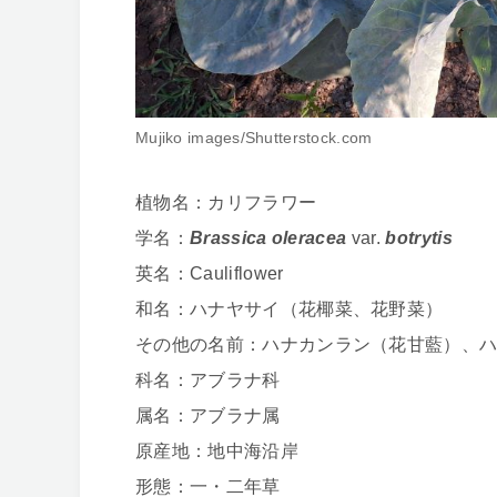
Mujiko images/Shutterstock.com
植物名：カリフラワー
学名：
Brassica oleracea
var.
botrytis
英名：Cauliflower
和名：ハナヤサイ（花椰菜、花野菜）
その他の名前：ハナカンラン（花甘藍）、
科名：アブラナ科
属名：アブラナ属
原産地：地中海沿岸
形態：一・二年草