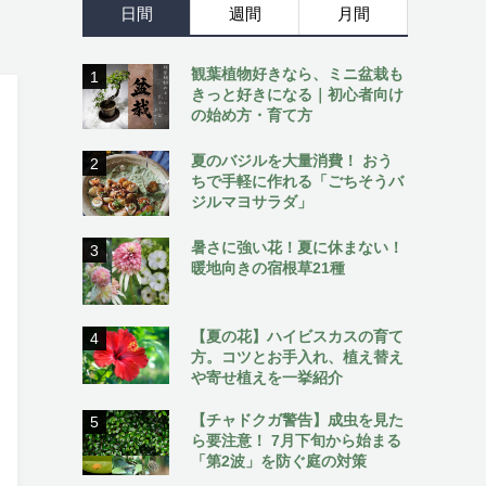
日間
週間
月間
観葉植物好きなら、ミニ盆栽も
1
きっと好きになる｜初心者向け
の始め方・育て方
夏のバジルを大量消費！ おう
2
ちで手軽に作れる「ごちそうバ
ジルマヨサラダ」
暑さに強い花！夏に休まない！
3
暖地向きの宿根草21種
【夏の花】ハイビスカスの育て
4
方。コツとお手入れ、植え替え
や寄せ植えを一挙紹介
【チャドクガ警告】成虫を見た
5
ら要注意！ 7月下旬から始まる
「第2波」を防ぐ庭の対策