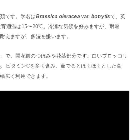
菜類です。学名は
Brassica oleracea
var
. botrytis
で、英
で、生育適温は15〜20℃。冷涼な気候を好みますが、耐暑
的耐えますが、多湿を嫌います。
）」で、開花前のつぼみや花茎部分です。白いブロッコリ
、ビタミンCを多く含み、茹でるとほくほくとした食
2
ど幅広く利用できます。