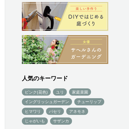
人気のキーワード
ピンク(花色)
ユリ
家庭菜園
イングリッシュガーデン
チューリップ
ヒマワリ
パセリ
アネモネ
じゃがいも
サザンカ