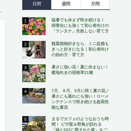
日間
週間
月間
猛暑でも休まず咲き続ける！
1
病害虫にも強くて初心者向けの
「ランタナ」失敗しない育て方
観葉植物好きなら、ミニ盆栽も
2
きっと好きになる｜初心者向け
の始め方・育て方
暑さに強い花！夏に休まない！
3
暖地向きの宿根草21種
7月、８月、9月に咲く夏の花／
4
暑さにも蒸れにも強い！ローメ
ンテナンスで咲き続ける超高性
能な夏花
まるでカフェのようなおうち時
5
間！ ピザ窯＆野鳥が訪れる
「緑とDIYに囲まれた家」をご