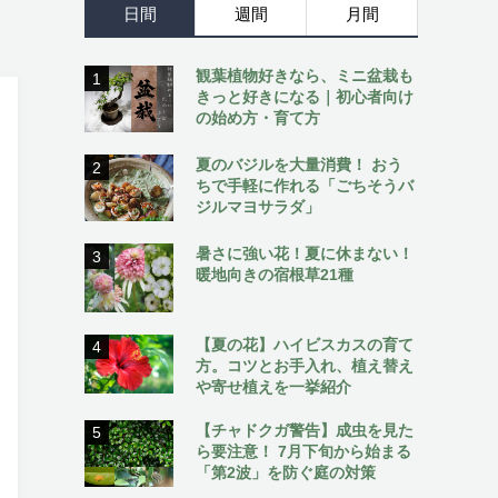
日間
週間
月間
観葉植物好きなら、ミニ盆栽も
1
きっと好きになる｜初心者向け
の始め方・育て方
夏のバジルを大量消費！ おう
2
ちで手軽に作れる「ごちそうバ
ジルマヨサラダ」
暑さに強い花！夏に休まない！
3
暖地向きの宿根草21種
【夏の花】ハイビスカスの育て
4
方。コツとお手入れ、植え替え
や寄せ植えを一挙紹介
【チャドクガ警告】成虫を見た
5
ら要注意！ 7月下旬から始まる
「第2波」を防ぐ庭の対策