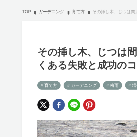
TOP
ガーデニング
育て方
その挿し木、じつは間
その挿し木、じつは間
くある失敗と成功の
# 育て方
# ガーデニング
# 梅雨
# 