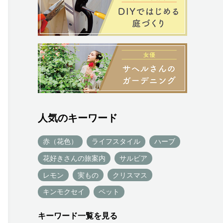
人気のキーワード
赤（花色）
ライフスタイル
ハーブ
花好きさんの旅案内
サルビア
レモン
実もの
クリスマス
キンモクセイ
ペット
キーワード一覧を見る