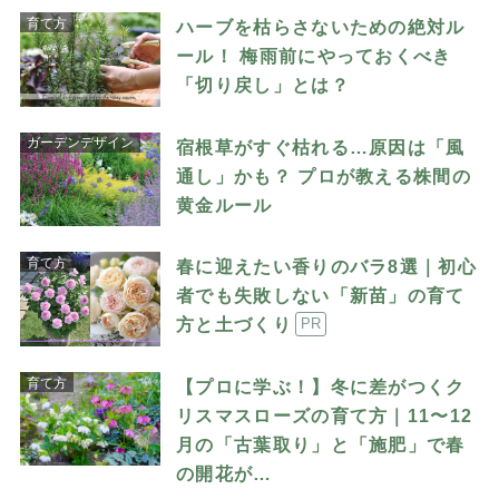
育て方
ハーブを枯らさないための絶対ル
ール！ 梅雨前にやっておくべき
「切り戻し」とは？
ガーデンデザイン
宿根草がすぐ枯れる…原因は「風
通し」かも？ プロが教える株間の
黄金ルール
育て方
春に迎えたい香りのバラ8選｜初心
者でも失敗しない「新苗」の育て
方と土づくり
PR
育て方
【プロに学ぶ！】冬に差がつくク
リスマスローズの育て方｜11〜12
月の「古葉取り」と「施肥」で春
の開花が…