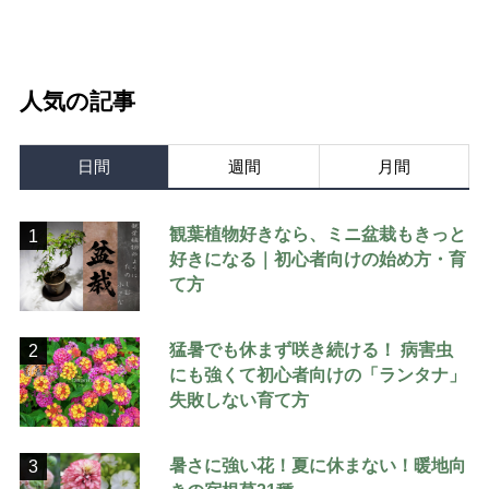
人気の記事
日間
週間
月間
観葉植物好きなら、ミニ盆栽もきっと
1
好きになる｜初心者向けの始め方・育
て方
猛暑でも休まず咲き続ける！ 病害虫
2
にも強くて初心者向けの「ランタナ」
失敗しない育て方
暑さに強い花！夏に休まない！暖地向
3