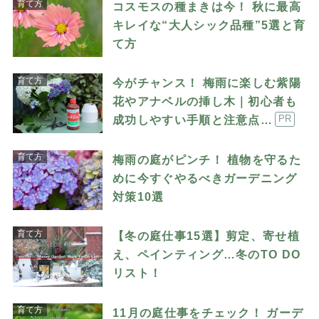
育て方
コスモスの種まきは今！ 秋に最高
キレイな“大人シック品種”5選と育
て方
育て方
今がチャンス！ 梅雨に楽しむ紫陽
花やアナベルの挿し木｜初心者も
成功しやすい手順と注意点…
PR
育て方
梅雨の庭がピンチ！ 植物を守るた
めに今すぐやるべきガーデニング
対策10選
育て方
【冬の庭仕事15選】剪定、寄せ植
え、ペインティング…冬のTO DO
リスト！
育て方
11月の庭仕事をチェック！ ガーデ