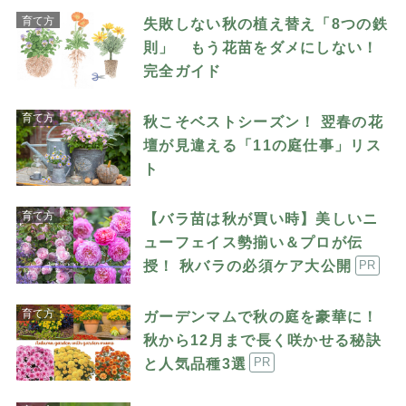
育て方
失敗しない秋の植え替え「8つの鉄
則」 もう花苗をダメにしない！
完全ガイド
育て方
秋こそベストシーズン！ 翌春の花
壇が見違える「11の庭仕事」リス
ト
育て方
【バラ苗は秋が買い時】美しいニ
ューフェイス勢揃い＆プロが伝
授！ 秋バラの必須ケア大公開
PR
育て方
ガーデンマムで秋の庭を豪華に！
秋から12月まで長く咲かせる秘訣
と人気品種3選
PR