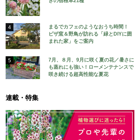
きの宿根草21種
まるでカフェのようなおうち時間！
4
ピザ窯＆野鳥が訪れる「緑とDIYに囲
まれた家」をご案内
7月、８月、9月に咲く夏の花／暑さに
5
も蒸れにも強い！ローメンテナンスで
咲き続ける超高性能な夏花
連載・特集