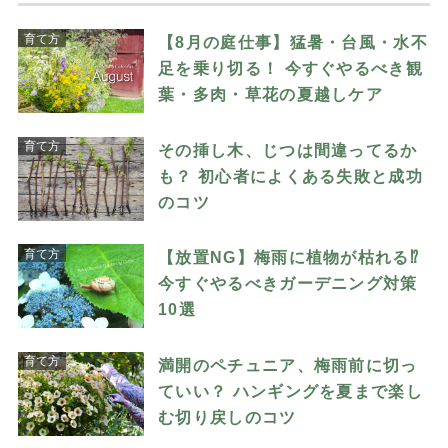
育て方
【8月の庭仕事】猛暑・台風・水不
足を乗り切る！ 今すぐやるべき観
葉・多肉・草花の夏越しケア
育て方
その挿し木、じつは間違ってるか
も？ 初心者によくある失敗と成功
のコツ
育て方
【放置NG】梅雨に植物が枯れる⁉︎
今すぐやるべきガーデニング対策
10選
育て方
満開のペチュニア、梅雨前に切っ
ていい？ ハンギングを夏まで楽し
む切り戻しのコツ