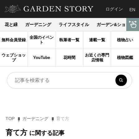
ログイン
EN
花と緑
ガーデニング
ライフスタイル
ガーデン&ショップ
全国のイベン
無料会員登録
執筆者一覧
連載一覧
植物占い
ト
ウェブショッ
お近くの専門
YouTube
花時間
植物図鑑
プ
店情報
TOP
ガーデニング
育て方
育て方
に関する記事