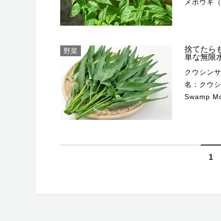
メボウキ
riphoto3/Shutter
があり、
カスやス
アミント Mentha spicata 
kariphoto/Shutte
挿し 挿し
て作出さ
す。 ‘バリエガタ’ Lantana camara ‘Variegata’（=L. camara
から亜熱
ン類、カ
ジル」の
生するミ
産で、欧
品種です
物によって違う挿し木の方法 La H
横方向に大きく広がります
‘Samantha’ ) Gurcharan Singh/Shutterstoc
草 バジルは冬に枯れる一年草として扱われますが、熱帯や亜熱帯地域
して体を
す。タイ
で美しい
で、ペパ
パクトな
挿し木は
ンダー 植え付け適期：3～4月、10月植え替え適期：3～10月肥料：2～
の斑が入
では短命
が期待できます。 ニラの特有な香りは
ルに比べる
ます。 エリゲロンの特徴・性質 pixel creator/Shutterstock.com 園芸
使いやすいです。 ウォーターミント Mentha
ます。 「ニューロングライフ」シリーズ Hibiscus ‘Apollo’
よいと思
3月剪定：2～3月 セイヨウニ
捨てたら
ーム状で
野菜
縁種や交
ネギやニン
ンズ・レモンバジ
分類：草花
Ruckszio/Shutte
単な無限
Anderson N. 
ある失敗
tamu1500/Shutte
きません。 「スーパーランタナ」シリーズ Manf
スイート
効果なども期待できます。 
より葉が
強い～普通（高
カ、西ア
り、鉢物
クウシンサイの基本情報 Masyhuri a
い場所で
す。半日
Ruckszio/Shutter
は明るい
どと食べる
乾燥に強く、収量も多い
まで背が
非常に強いです。
15～25
名：クウシンサ
挿し木は
適した環
性の「スー
タイ料理で
有の香り
ァナ・トゥル
類によって性質はさ
suaveolens Kabar/Shutterstock.com ヨーロッパ、
輪系のよ
Swamp 
雨の時期
れば土壌を選ばず
ホワイト’
tenuiflorum
ざまに利用が可能です。 硫
NPvancheng55/
青、黄、
地域が原
さには強くな
ヨウサイ
挿し木の
ることが
色の品種があります。 ‘トロピカ
れますが
刻んで醤
熱帯の広
です。夏
葉は柔ら
栽培12カ月カレンダー 植え付
ウンチェ
類などに
移植を嫌うので、注
色の小花
子（バジ
れ、好み
「インド
性の種類
しています。 パイナップルミント Mentha suaveolens 
え）：5～
ポメア）
の条件の
ることはほぼありません。 
種です。1つの
オカのよ
調味料になり、長期
ル」や「
般的に栽
Skyprayer2005
月 ハイビスカスの栽培環境 Princess_Anmitsu/Shutterstock.com 適
どの熱帯
の方法に
度の目安は
かな香りが
て、バジルシードも
白い部分
す。食用
アヌスは環
はアップ
した環境・置き場所 日当たりと風
1
アジアや
肉植物は
培できま
2018年
理に多く
のがおす
て多く使われます。 カンファーバジル Oci
には強い
ります。 ハッカ Mentha canadensis Zulashai/Shutterstock.com
大輪系の
し、水辺
い。 挿し木の適期 VH-studio/Shutterstock.com 挿し木は生育期に行
していれ
続開花性
栄養豊富
えることができます。 多く収穫
ThangNguyenP
の悪い場所は、冬に
日本にも
日陰で管理したほうが
冬も温暖な
うのが基
ただし新
はないでしょう。 ‘レインボーオレンジ’
ノベーゼ
て冷凍保
ー（樟脳
リゲロン・カル
の広い地
が当たる
初期は直
期前の2月中旬
してください。 セイヨウニンジンボク
ジが特徴
多いようです。 バジルの
ます。 ニラの品種 品種は、冬に休眠する大葉系と小葉（細葉）系、休
1～2ｍく
Meaker/Shutterst
といわれ、戦
コンクリ
水面を覆
物が多い
xlibes/Shutterstoc
す。 明るい黄色の花が目を引く‘サニーイエロー’は、丸くまとまった花
BearFotos/Shutt
眠しない花ニラに分け
す。米の風
長期間花が
Mentha pulegium Zulashai/Shut
置くと、
使われる
でも生育する種