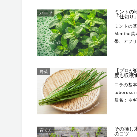
名：メボウ
の大きさ
せる落葉
の花は一
の熱帯か
がありま
ミントの
ハーブ
チェスト
径2〜3c
ンド州、西オーストラ
「仕切り
非常に樹高が高
イスなどとして利用さ
で、夏の
（O.ba
ミントの基本情報 alybaba/Shutters
詰まりす
強いので
ランタナの
の和名が
Menth
生育しな
に整って
いまで高
イートバ
帯、アフリカ形態：多年草
よく咲き
を咲かせ
イプ、低
でも食材
ブの中で
になりま
ています。 セイヨウニンジンボクの特徴・性質 Wirest
あるからです。 ランタナの種類や品種によっ
な芳香の
あるハー
に最も多
Creators/Shutter
壇の後方
夏から秋
はあまり
い場所で
性：強い耐暑性：強い 手のひら
ニングの用
にできる
【プロが
野菜
く利用さ
も花がよく咲きます。 ハイビスカスの品
センニンジン
名前の由来や花言葉 Stanley Ford/S
度も収穫
す。 バジルの品種・変種 ダークオパールバジル Ocimum basilicum
トなどが
Days’ 写真／小川恭弘 ハ
が多く、
の由来は、
ニラの基本情報 Juntee/Shutterstock.com
'Dark Oparl' ISmiths/Shutterstock.com 株全
つてハッカが産
ラル系の
定により
るという
tubero
ク色です
類が、世界
けたもので、中
などでほと
るように
属名：ネギ属原産
ます。葉
分けられ
が大輪系
直根が地
「七変化」
産の多年
ーブにも似た香りがあ
ざまです。 非常に多くの種類や品種がありますが、見分けるの
が咲きに
木は、移植を嫌います。 花は
き進むに
が主に食用
品種に、紫
いです。
会が少ないです。 alifzahari/Shutter
んの花を
す。 ランタナの花言葉は、「厳格」「確かな計画」「協力」「合意」
米やヨー
ジル Ocimum
ミント系
種は大輪
ます。近年
など。「
その挿し
育て方
主に栽培されています。 日本
thyrsiflorum ) Kabar/Shutterstock.co
つミント
系との交配に
のコツ
ンジンボクの利用方法 m-desiign/
間なく咲