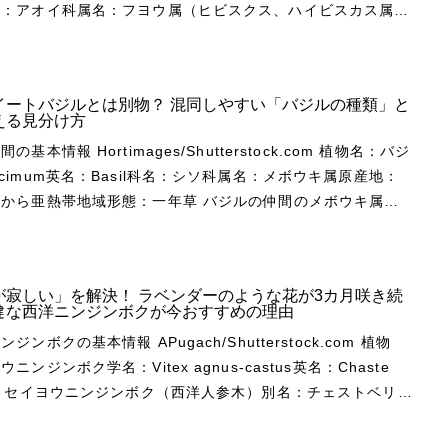
名：アオイ科属名：フヨウ属（ヒビスクス、ハイビスカス属）
熱帯から亜熱帯地域に約110種が広く分布します。多くの種
イ諸島、マスカリン諸島形態：常緑低木 ハイビスカスと
メリカの熱帯から亜熱帯地域が原産地です。花の美しい種類も
イやマスカリン諸島などが原産の数種類を原種とした熱帯性低
が、日本で一般に流通するのは匍匐性で花や葉が小さいコバノ
種群です。ムクゲやフヨウ、オオハマボウ、アメリカフヨウな
の植物の中でも、夏の暑さに特に強
イートバジルとは別物？ 混同しやすい「バジルの種類」と
ヨウ属のほとんどの種類とは交配できません。 花の寿命は
徴。真夏でも次から次へと開花し、庭を明るく彩る樹木です。
える見分け方
本的には1日花です。大輪系の品種や鉢植え用品種には、適温
の寒さには強くなく、マイナス3～マイナス5℃以下になる地
ges/Shutterstock.com 植物名：バジ
日花が長もちする品種があります。ただし夏の暑い時期は花が
地植えでの越冬は厳しくなります。寒冷地では鉢栽培にして楽
cimum英名：Basil科名：シソ科属名：メボウキ属原産地：
ことが多いです。 ハイビスカスは品種数が大変多
おすすめ。春先に地植えして開花を楽しみ、晩秋に鉢に植え替
熱帯地域形態：一年草 バジルの仲間のメボウキ属
品種の数は1万種くらいあり、花色も豊富です。赤やピンクが
しない暖かい場所に移動するという具合に、地植えと鉢上げを
熱帯から亜熱帯の広い地域に65種もが知られています。自生
色ですが、ほかにオレンジや黄色、白、紫や茶色、紫に近い青
を過ごしてもよいでしょう。 ランタナの花や葉の特
年草、または低木ですが、寒さに弱いので日本では冬に枯れる
んどの色が揃っているといえるでしょう。また豪華な八重咲き
30〜200cm耐
 たくさんの栽培品種がありますが、食用と
の色が混ざった複雑な色合いなど、驚くほど多様な花がありま
や弱い耐暑性：強い花色：オレンジ、黄色、赤、ピンク、白、
が寂しい」を解決！ ラベンダーのような花が3カ月咲き続
利用されます。薬用植物としても親しまれ、地中海の周辺地域
健な西洋ニンジンボクが今おすすめの理由
年にもわたって栽培されてきました。中国やインドなどの伝統
ことが多いです。矮化剤により株姿がコンパクトになり、花が
情報 APugach/Shutterstock.com 植物
間なく咲き続けてくれます。花色は、オレンジ、黄色、赤、ピ
使われます。共通の効能として殺菌や食欲増進、消化促進など
 ハイビスカスの特徴・性質
ニンジンボク学名：Vitex agnus-castus英名：Chaste
紫）、白など大変多彩で、複色のものが多いです。品種によっ
い芳香があることから、ハエや蚊などの虫
ock.com 樹高：0.2～2ｍ開花期：5～10月耐暑性：
名：セイヨウニンジンボク（西洋人参木）別名：チェストベリー
が咲き進むにしたがって黄色からオレンジに変わるもの、クリ
鉢植えを窓際などに置いて栽培されることもあります。 バ
縄などの冬も温暖な地域では常緑ですが、
ソ科属名：ハマゴウ属原産地：地中海沿岸～中央アジア、イン
らピンクに変化するものなどがあります。また、花が咲かない
icum和
ると落葉します。鉢植えの10号鉢で育てると人の背丈くらい
涼しげな花を、夏に長期間咲か
彩ってくれる、斑入り葉をもつ品種もあります。 ランタナ