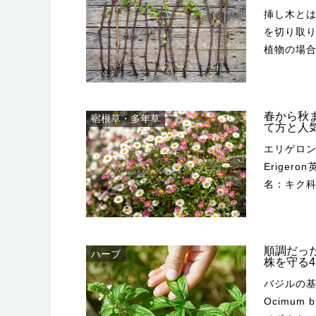
されてき
広く栽培
ン、チョコレ
数が少な
挿し木とは kobkik/Shutterstock.com 枝や葉、根などの植物
のある果
力」「合
くは使わ
料理では
徴・性質 Kabar/Shutterstock.com 草丈：10～100cm開花期：7～9月
によく使われます。 ハイビスカス
を切り取
モロッコなど
姿が由来しているようで
広がり、
花穂や茎は
耐寒性：
冬は室内
植物の場合は
ェストツ
SAELAO/Shutterst
かせない
なること
3月から4
部の環境
繁殖は親
どに効能
ますが、
あります。 一般に流通するのは施設栽培されたニラで、旬は冬
芳香はス
は、白や
す。 ハイビスカスの種類・品種 ブッソウゲ（アカバナー） Hibiscus
また種ま
ハーブで
コバノラ
とされま
えても風味が落ちにく
も質のよ
rosa-sinensis ハイビスカスの基本種とされ
ります。
ィーやサ
ます。 ランタナ・カマラ Lantana camara ランタナ・カマラは樹高
適してい
た風味がある‘シ
成分が増え、
配に多く
春から秋
宿根草・多年草
短命な傾
根拠はまだ得られてい
約2mの低
産されています。 ニラの
basilicum var.
て方と人
部は枯れ
せん。小
ストがかかりやすいです。
重大な副
樹木など
ahmydaria/Shutte
Photography/Sh
エリゲロンの基本情報 Martin Fow
で、株は
以上まで
合があり
があります。 セイヨウニンジンボクの仲間 ミツバハマ
がありま
性：強い耐暑性：普通 春の3～4
30cmほ
Eriger
生育が悪くなる傾向が
ー」の名
だけで発
ア’ Vitex trifolia 
容易に入れなくなります。 コバノ
ら6月に苗
スイート
名：キク
ォーター
「アカバナー」と呼びま
までさまざまです。 挿し木の
spline_x/Shutter
Quang nguyen
株の充実
レタスリーフバ
原産が多い形態：多年
が立ち上が
Hibiscus arnottianus 
Maryia/Shuttersto
種です。
ゼンチン
11月くら
basilicum 'Lettuce Lea
に広く分
害虫の被
なること
く使う用語を紹介します
ハマゴウ Vitex rotundifo
さく、枝
2月下旬頃
大きな葉は
が多く、海沿
盛に広がるの
もいわれ
す。 挿し床 用土を入れた鉢や育苗箱など、挿し木をするための場
の海岸沿
できませ
が盛んにな
などに最適で
順調だった
ハーブ
る花がき
パーミント Mentha x pi
悪いと調子が
所です。 葉挿し 葉を切って用土の上に置いたり、一部を埋めて発
す。 ‘ブルー ディドレ’ Vitex agnus-castus ´Blue Diddley´ コンパク
株を守る
壁や樹木
茎が伸び
'Napol
も園芸植
ミントと
ディ’ Hibiscus
根させる方法で
トに改良さ
色と白色があ
バジルの基本情報 Wirestock Creators/
葉は細く、厚み
バジル Ocim
表的な種
ります。
Creators/Shutter
り分けて繁殖
やかな色の花が長期間
Lantana camara ‘Confe
Ocimum b
して生育したら、
golfza.357/Shut
で野生化
ルで、ミン
で植栽によく使われます。 ‘フ
挿しの別名
'Chicagoland Blues' 
ローの2