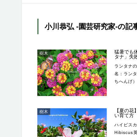
小川恭弘 -園芸研究家-の記
猛暑でも
樹木
タナ」失
ランタナの基本情報 Nopparat Khokth
名：ランタナ
ちへんげ
ゲ属（ラ
ランタナ
る性の常
【夏の花
樹木
で、近縁の
い育て方
る歴史と
ハイビスカスの基本情報 写真
です。繁
Hibiscu
よって遠方に運ばれます。 Iben