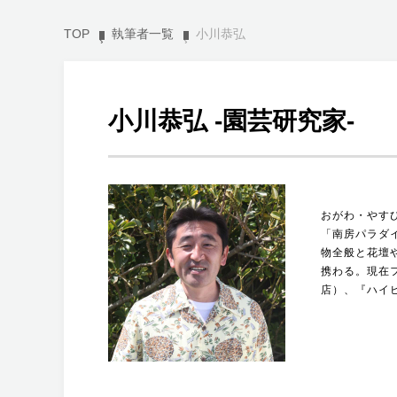
TOP
執筆者一覧
小川恭弘
小川恭弘 -園芸研究家-
おがわ・やすひ
「南房パラダ
物全般と花壇
携わる。現在
店）、『ハイ