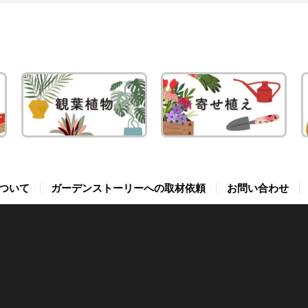
。根鉢の2～3倍の大きさの植え穴を掘ります。掘り上げた土
の品種です。ほかの品種と同じく開花期が長いため、長い期間
100円ショップなどで購入できます。比較的大きな種子なの
く、厚みもあります。休眠は浅く、栽培しやすいです。ただし
basilicum ×
て美しく、白と赤みがかったピンクの二色咲きに見える様子か
オピアなどが原産です。清涼感の強い芳香がありますが、毒性
10月までは屋外で管理しますが、11月初
沖縄でも春の4月頃から秋の9月まで長期間収穫できる野菜と
れば、冬でも室内で挿し木ができます。適温が保てれば、他の
いの量の腐葉土と3要素が等量の緩効性化成肥料を混ぜ、用土
ーミファイ」シリーズ
すく、発芽率もよいです。畑に直接種まきしても失敗しにく
。 小葉系の品種 在来種の系統で、全体的に
erstock.com 小型のヒメボウキ(O.
コギク（源平小菊）の名前があります。 茎は細かく枝分
め飲食用には適しません。グラウンドカバーなどに使うとよく
室内に移動してください。11月も窓際でよく日光に当てれ
前から栽培されてきました。また近年は、沖縄以外の地域でも
し穂が腐りにくいというメリットがあります。 挿し穂の調
。根鉢の表面付近を軽くくずし、周囲よりやや高めになるよう
stock.com 世界初のタネができない品種です。タネに
やすいです。ジェノベーゼなどに使うには大量のバジルが必要
が細いです。日持ちが悪く栽培されることは少ないですが、暑
anum )との交配種で、葉はやや小さく、草丈30～40㎝ほどで
低くマット状に広がり、グラウンドカバーや花壇の前面などに
、草丈が50cm近くまで高くなることがあります。ハエやア
くことは珍しくありません。 生育温度 多くの品種の生
できる貴重な葉物野菜として人気が上昇しており、全国的に栽
ます。作業後、たっぷり水やりしてください。 鉢植えの植
られないので、特に夏の連続開花性に優れます。樹形はドーム
の4月中旬から5月に種まきすれば、たくさんのバジルを育て
やさしい甘味があるのが特徴です。苗やタネの入手は困難で
はレモンのよい香りがあり、南アジアや北東アフリカ、アラブ
。白とピンクのカスミソウのような柔らかい雰囲気があり、い
虫よけに利用されます。 ミントの利用 Tom
温度は15～25℃です。春と秋の過ごしやすい季節に、ハイ
部が空洞になっており、水面に浮きま
5～12cmくらいの長さで切ることが多いです。樹木類は半木
トにまとまります。 代表的な種類は‘ブルーミフ
に湿り気のある肥沃な場所を好みま
っては希少価値があるかもしれません。 花ニラ Lotus
理によく使われます。花後にタネができ、一般にも種子が流通
せやすいです。 こぼれ種でよく増え、他の植物が
terstock.com 種類や品種によって特徴や性質が異な
と開花が最も盛んになります。 冬越し 品種により耐寒
した状態で根を出して生育できるため、池に浮かべたイカダな
枝を挿し木に利用することが多いですが、例外も多いです。
鉢に植え替えてください。根鉢をあまりくずさなければ、3～
ド’や‘ブルーミファイ・ローズ’、‘ブルーミファイ・ピン
の猛暑や乾燥にも強く、明るい日陰でも育ちます。環境適応性
ock.com 花茎とつぼみが食用できますが、葉は食用
い石の間のわずかな隙間からも芽が出て、よく繁殖します。選
ぞれ利用方法を使い分けてください。 【ペパーミント】
りますが、5℃以上を保つようにしてください。株元付近が鉛
培されています。汚染された水でもよく育つため、水質浄化の
は、切り口が斜め45度になるように切ります。柔らかい木の
え替えできます。最終的に10号くらいの鉢に植えて育てま
ルーミファイ・マンゴー’など。それぞれ咲き始めから満開にか
土壌もあまり選ばないので、初心者でも育てやすいハーブで
せん。長期間花茎が出てきますが、春から夏にかけての時期が
am/Shutterstock.com ダークオパー
プロフュージョン’や、斑入り葉の品種なども流通していま
ルの強い芳香があり、ミントソースの材料や飲料に適していま
太さの小株は性質が弱いので、できるだけ暖かい場所で冬越し
培されているケースもあります。ただし重金属を吸収して蓄積
類の茎は、斜めに切ると用土にさす時に切り口を傷めるので、
が特徴です。 ‘ブルーミファイ・レッド’は黄色か
量が多いです。休眠せず、比較的高温を好みます。「テンダー
ルとカンファーバジルの交配種です。丈夫で生育は旺盛です。
に多く入れると、刺激が強すぎるので注意してください。生の
ビスカスの暑さ対策 Oleksandr
があることが研究報告されています。また細菌感染の可能性が
分な下葉を切り取ります。挿し
切って根鉢を1/3程度落とし、新しい用土で植えます。 用土
ったオレンジへ、‘ブルーミファイ・ローズ’は黄色からサー
ことが多いです。また近年は畑などで大量に育てると、梅雨時
マルイチポール」などの品種があります。 黄ニラとは？
の低温に耐え、寒くなると葉は紫色がかります。不稔性でタネ
stock.com カナダからアメリカ、メキシコ原産のス
があるので、アイスクリームなどの食用には乾燥葉かエッセン
tock.com 品種や花色、株の大きさなどによって異な
食用とする場合は加熱調理したほうが安全です。 クウシン
の半分程度の葉を切るか、葉を3枚程度残します。また大きす
い用土が適します。幅広い植物に使える一般的な培養土か、赤
、その後は赤味の強いピンクへと変化します。‘ブルーミファ
らべと病が発生してすべての株が枯れるケースが多くなってき
、暗い場所で葉ニラを育てたものです。ニラの香りが少なく、
いため、挿し芽で増やします。赤紫色の花は周年咲きやすく、
スの選抜品種です。爽やかな青色の花が美しく、苗の流通が増
す。モヒートに使う場合は、少量がよいでしょう。 【スペ
o Studio/Shutterstock.com 園芸分
 葉からの蒸散により水分がなくなるので、
腐葉土3を混ぜた用土などを使います。 ピートモスなどが
’は黄色からピンクへ、‘ブルーミファイ・マンゴー’は黄色か
とは カ
な料理に使えます。柔らかいので、サラダにも適しています。
おすすめです。 ホーリーバジル（トゥルシー）と
。茎は直立して伸び、草丈40～50cmほどになります。5～7
】程よい香りと刺激があります。料理に幅広く使え、エスニッ
在来系は普通からやや弱い、コーラル系は普通程度です。現在
花時期：10月草丈：2～3ｍ（つるの長さ） 収穫時期：7
ついて
ガーデンストーリーへの取材依頼
お問い合わせ
としおれやすくなります。一方、葉をすべて切ると、発根が遅
ちのよい用土を使うと、根腐れするので気をつけてください。
変わります。 ランタナに似た花 ヒメイワダレ
nospora belbahrii ）が原因の病気で、2003年にイタリアで
や箱を被せて暗くして栽
どの花を多く咲かせます。 エリゲロン・グラウカス
材料として有名です。肉料理のソースになり、サラダにも使わ
する鉢植え用の品種は大輪系の品種が交配されていますが、耐
暑性：強い耐寒性：弱い花色：白、ピンク、薄紫 生育が早
もちがよい場合は、パーライトや軽石を1～2割混ぜるとよい
、急速に世界中に広がりました。葉に黒っぽいしみができて黄
収穫できます。株に負担がかかるので、2年目以降の充実した
lorum英名：Holy basil和名：カミメボウキ（神目箒）別名：トゥ
utterstock.com カリフォルニア州か
トなどの飲料にも最適です。 【アップルミント】香り
じくらいが多いです。 花色では赤やピンクに性質が
収穫しないで放置していると2～3ｍまで伸びます。熱帯・亜
発根しやすくなります。また挿し穂の切り口に発根剤をつける
ena
ラ科イワダレソウ属の外来種で、グラウンドカバープランツと
終的に葉がすべて落ちて枯れます。また胞子が風で飛んで空気
ます。また同じ株を連続して黄ニラ栽培に使うのも避けてくだ
ガパオ原産地：アジアの熱帯から亜熱帯地域、西太平洋地域、
ン州の沿岸地域が原産の多年草です。海岸に自生するため、シ
かで、スペアミントやペパーミントに比べると利用が少ないで
が多く、青に近い色や茶色など珍しい色は弱いものが多いで
は多年草で、最適な環境下では、つるが最大で20ｍ以上まで
木の成功率が高くなることが多いです。挿し木が難しい植物
rstock.com 水やり 地植えした場合は、根付けばほぼ
されることもある多年草。日本では「生態系被害防止外来種リ
ので、いったん発病すると急速に付近の株に伝染してすべての
クイーンズランド州） 茎の基部は木質化し、直立し
ージーの英名があります。草丈は15～30cmで、低いマット
づけや飲料に利用できます。 【すべての種類のミン
元が細い小株は、成株に比べると暑さに弱いです。 暑さに
。繁殖力が旺盛なため、地域によっては有害雑草に指定されて
すすめです。 挿し穂は1/3くらいの長さをおおよ
植えは用土の表面が乾いたら水やりしま
掲載されているため、栽培の際には適切な管理が必要です。匍
てしまいます。薬剤を使用しても発病後は効果が低く、予防的
月上旬肥料：6～9月 ニラの栽培環境 適した環境・置
年草、または低木です。草丈30～100cmほどの大きさに成
って、花径5cmほどの花が初夏頃を中心に長く咲きます。花
スやポプリにして楽しむことができます。収穫した葉を袋に入
す。 挿し木後の管理 Aleksandra
がよく茂った株は乾燥しやすいので、夏場、晴れる日が続く場
種やコバノランタナに似ていますが、花が非常に小さく葉もや
好むので、雨が多かったり、風通し
℃までの温度に耐えます。 ヒンズー教の神聖な植物と
、白など変異があります。 グラウカスの園芸品種に
剤に使うと、清涼感のある香りが楽しめます。剪定して多く収
色の品種など暑さに強いハイビスカスを育てるのがおすすめで
と葉が硬くなり、乳液が多くなります。 発芽適温や生育
utterstock.com 多くの植物は、明るい日陰の風当り
さい。 肥料 肥料はあまり必要ありません。落
en 沖縄に自生するイワダレ
発生します。また、昼と夜の温度差が激しいと夜露が降りて、
土壌は、白絹病などの発生が少なくなります。雨が降った後に
院などで栽培され、宗教儀式に使われます。またインドやスリ
クトな株姿で薄い青色の花が咲く‘ビーチボーイブルー’など
燥させれば長期保存も可能です。 ミントの栽培12カ月
流通する暑さに強い品種を系統別に紹介します。 【コーラ
いので、5月くらいから種まきします。早く種まきをしたい場