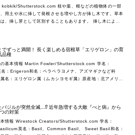
た植物です。ただし葉の強い匂いから、戦前まで食材として多
され、主に料理に使われます。タイでは「ホーラパー」、中華
ート、ジンジャーなど、多様にあります。 ミントの特
いですが、性質や耐暑性が強く、ハワイなどの熱帯地域の植栽
体の一部
実は、かつてコショウの代用とされました。香りのよい葉は、
意」は、小さい花が集まって、より大きな花として魅せる咲き
れませんでした。戦後に中華料理の普及とともに栽培が急速に
「九層塔」の名で呼ばれ、「台湾バジル」の別名もあります。
は基本的には寒さに強くないので、
り、用土や水に挿して発根させる増やし方が挿し木です。草本
でスパイスとしても使われています。 ハーブとしてはチ
す。 ランタナの種類・品種 JAKKRIT
ギョウザの材料として、また、モツやレバーなどの肉料理に欠
赤紫色で草丈30～50cm、緑色の葉はやや紫色がかった色に
強い（種によって異なる）耐暑性：強い（種によって異なる）
で越冬させます。在来系の丈夫な品種は、関東地方南部や都心
、挿し芽として区別することもあります。 挿し木による
リーの名で知られています。婦人病や更年期障害などの緩和な
ock.com ランタナの仲間は約110種あるとされてい
野菜として人気です。近年人気の韓国料理でも定番の野菜でも
があります。台湾では、茎が緑色の系統も多くあります。葉の
月頃に新芽が成長を始め、夏から秋頃に花が咲きます。花色
のよい場所で庭木のように地植えして越冬することがありま
の形質をそのまま受け継ぐので、品種の維持に適しています。
が期待でき、薬用植物として古くから利用されてきた歴史ある
ガーデニングで主に栽培されているのは、ランタナ・カマラと
から春
イートバジルより強く、甘くスパイシーな香りがあり、熱を加
ピンク、藤色などがあります。花が咲く前頃に収穫すると、最
きからの実生苗と比べて開花や結実が早いというメリットがあ
す。国内でもその効能などがテレビなどで紹介され、ハーブテ
ンタナで、これらを交雑させた園芸品種なども多く出回ってい
す。生産が最も多いのは高知県で、温暖な気候がニラの生育に
いです。 タイバジルの選抜品種に、アニスに似
いミントを収穫することができます。開花後に雑味の元になる
、ハイビスカスの初期の交
一方、挿し木のデメリットは、実生苗と比べて根が深く伸びず
プリメントなどがよく流通しています。ただし決定的な科学的
ます。他に栃木県や群馬県、東北地方や北海道などでも多く生
ャムクイーン’があります。 ブッシュバジル Ocimum
収穫ごとに香りも弱くなってきます。 霜に当たると地上
使われました。ただし原種か、交配による品種か分かっていま
までずっと満開！ 長く楽しめる宿根草「エリゲロン」の育
向があり、種まきによる繁殖と比べて大量生産するうえではコ
ません。 妊婦や子供の利用は避けてください。
木で、花色が変化していく特性があります。熱帯では、他の
特徴・生育サイクル
minimum Peter Turner
気品種
ますが、地下茎は生き残る多年草です。地下茎は生育が旺盛
さめの赤い花がうつむき加減に咲きますが、暑さに強く、5ｍ
 植物の種類によっては挿し木が不可能な場
作用はないとされますが、頭痛や胃腸障害などが発生すること
にもたれかかるように生育すると、6ｍまでの高さになること
rstock.com 草丈：30〜35cm開花期：7～8月耐寒
utterstock.com 南インドとスリランカ原産で、高さ
ler/Shutterstock.com 学名：
広がって繁殖します。ただし同じ場所で育てていると、次第に
大きく育ちます。最も多く植えられている沖縄では「アカバナ
ます。また挿し木が可能でも、適当に枝を切って庭などに挿す
ゴウ ‘プルプレ
す。野生種に近い種類はトゲが目立ち、群落を形成すると人が
月が種まきの適期で、その後5月中旬か
どの小型の変種です。非常に小さい葉が密に茂り、葉の香りは
on英名：Erigeron和名：ペラペラヨメナ、アズマギクなど科
あります。 多くの種類は湿った場所を好み、ウ
でもよく親しまれており、広い意味ではハイビスカス全体を
根するものから、厳密な管理をしてやっと少数が発根するもの
'Purpurea' alybaba/Shutterstock.com
ランタナ Lantana montevidensis
を定植します。生産農家での栽培の場合、1年間は収穫せず、
バジルに似ています。寒さにはスイートバジルより強いです。
科属名：エリゲロン属（ムカシヨモギ属）原産地：北アメリカ
ミントなど水辺に自生する種類もあります。種類によっては茎
す。 ハイビスカス・アーノッティアヌス
基本用語 Kazakova
stock.com 日本にも自生するミツバハマゴウの園芸品
 vinh/Shutterstock.com ボリビア、ブラジルからアル
を図ります。家庭菜園では、秋に収穫してもよいでしょう。
ジル Ocimum basilicum lettuce leaf（Ocimum
草、一年草 エリゲロンの仲間は、約460種が世界
らず、地を這うように伸びる匍匐性の種類もあります。 病
写真／小川恭弘 ハワイ原産で、高さ10ｍ以上に
ck.com 挿し木に関連する専門用語があります。よ
温度が低くなってくると、葉裏がより鮮明な紫色になります。
が原産のコバノランタナは、花や葉がランタナ・カマラより小
いから葉が枯れ始め、冬は地上部が枯れた状態で休眠します。
f'） Maljalen/Shutterstock.com やや多肉質の
布する多年草、または一・二年草です。北アメリカ原産の種類
害も少なく育てやすいですいハーブです。ただし地植えでは旺
があります。原種の中でも特に花が美しく、ハワイの貴婦人と
。 挿し穂 挿し木に使う枝や茎のことで
lia Skyprayer2005/Shutterstock.com 日本
をつるのように伸ばして這うように伸びます。タネはほとんど
から根が動き始め、3月になると芽が出てきます。 春に生育
8～12cmほどで、表面が波打ちます。サンドイッチやサラダ
いの地域から高山性の種類まで多様です。 身近に見られ
で、放置すると問題になりやすいです。 ミントの仲間 ペ
ます。花付きが非常によいですが立ち枯れしやすく、水はけが
いの砂浜などに自生し、地面を這うように伸びる落葉低木で
ん。平坦な場所では地面を低く覆うように生育しますが、枝が
り、冬越しした株は4～7月まで収穫期を迎えます。夏頃に花
す。似た品種に‘ナポリターノ’ （O. basilicum
バジルが突然全滅…⁉︎ 近年急増する大敵『べと病』から
れいな雑草のハルジオンやヒメジョオンも同じ仲間で、いずれ
perita Janisbija/Shutterstock.com スペア
よくても突然枯れることがあります。 ‘ペインテッド・レ
4つの対策
などによりかかって上方向に伸びることもあります。花色は紫
て花を咲かせますが、花が咲くと株が弱ります。また、夏頃の
etano'）がありますが、同一の品種かもしれません。 シナモン
物として渡来したものから野生化しています。エリゲロンの代
ウォーターミントの自然交雑種で、セイヨウハッカの和名があ
 'Painted Lady'. Wirestock
す。可能な植物は限られます。 根挿し 太い根を切
れた品種で、樹高は180cmほどです。ラベンダーブルーの爽
り、カマラのようには変化しません。 ‘コンフェッティ’
Shutterstock.com 学名：
も薄くなり、収穫に適しません。 秋になると葉が充実
um basilicum 'Cinnamon'
類のカルビンスキアヌスも丈夫で繁殖力が強く、関東地方以南
日本では最も人気のあるミントです。芳香の主成分はメントー
stock.com 暑さに強い丈夫な在来系品種です。沖縄
する方法で、可能な植物は限られます。 天挿し 頂芽
よく咲きます。 ‘シカゴランド ブルース’ Vitex
tti’ ayakka3/Shutterstock.com ピンクとイエ
asilicum英名：Basil、Common Basil、 Sweet Basil和名：
収穫が可能です。 ニラの栄養・利用方法
terstock.com シナモンにも似た甘くスパイシーな香り
しています。ほかに栽培されるのは、北アメリカ原産のグラウ
トの中でも特に香りが強く、少量でもよく香ります。 スペ
ラミンゴ’ Hibiscus 'Flamingo'
があり、一番上の芽がついた枝を切って挿すことです。 水
セイヨウニンジンボクとハマゴウとの交配によっ
色咲きが華やかな、ランタナの園芸品種。立ち性で生育旺盛で