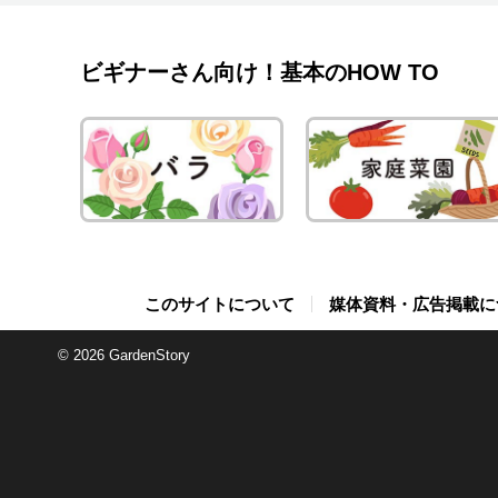
の適期です
房が特徴
センターや
の幅が広
の種間交配種 レモンバジル Ocimum × africanum (O. 
に変化し
岸、エチ
鉢を置くと理想的です。 5～
とします。
器具があ
に2割くら
花を楽しめます。 「ブル
で扱いや
乾燥に弱い傾向があります
O. americanum ) Pum_April/Shutt
ら、ゲンペイ
があるた
旬頃までに
して、以
季節より挿
とします
nnattalli/Shutter
く、育て
小型で葉
americ
ビギナーさん向け！基本のHOW TO
かれして
茂りますが
ば、花が多く咲
夏に収穫
整 Natallia Ustsinava/Shutterstock.com 挿し穂は健全で充実した枝や
に植え付け
栄養が取
ですが、春
さに強く
す。葉に
最適です
リ、ノミなどの
育に適した
培数が増えています。 茎は内
茎を使い、
え替え 鉢植えで育てることもできます。購入した株はそのまま2回りほ
状で、コンパク
ることができます。 日なたの適度
す。現在とな
などで料
ろいろな草花と合わ
Gowanlock/Shut
ビスカスも生育
す。浮遊
質化した
ど大きな
ァイ・レッ
すが、夏
Images/Shutterst
します。 アフリカンブルーバジル O. basilicum × O.
育ちにく
るので、それ
性は異な
どでも栽
硬い木の枝
10月に植
ク’、‘ブ
が高く、
に適しま
kilimandscharicum crystaldre
抜品種の‘
メントー
筆程度の
目的で栽
枝や草花
す。 その後は2～3年おきに植え替えます。早春の3月頃に回りこんだ根
けて花色が変化するの
す。 ただし比較的自然が豊富な地域や場所では、葉がバッタなどに食
最も収穫
ル・バジ
す。 ‘アズール・フェアリー’ Erigeron speciosus 'Azure Fairy'
す。飲料
させるとよいでしょう。 ハイ
する危険
水平に切ります。 上部の葉を残し、余
や長い根を
ら赤みがか
害される
ポール」や「
0℃近く
APugach/Shutter
葉は苦み
Berezko/Shutters
あるため、
穂の長さ
排水のよ
モンピンク
や秋頃か
黄ニラは
ができな
ペシオサ
スを用いま
る耐暑性 品種の系統別では大輪系の品種が暑さに弱く、特に注意が必
サイの特徴・生育サイクル Masat
ぎる葉は半分に切ります。
玉土小粒7と
イ・ピンク
ています。 メボウキ（バジル）べと病（Basil downy mildew）
いろいろ
観賞用や切り花にも
えています
アミント
要です。
類：野菜開
このサイトについて
媒体資料・広告掲載に
葉が多い
多い水も
ら明るいオレンジに
ビ（Pero
黄ニラの作り方 収穫した後のニラに、バケツ
は Meenu Varghese/Shutterstock.com 学名：Ocimum
月に花径3cmほ
ク料理の
よく流通
～11月耐
れます。 メネデールなどの活性剤を薄めた溶液で1～2時間程度水あげ
培養土の水
ソウ Doikanoy/Shutterstock.com ヒメイワダレソウ（リッピア）は、
発見され
培すれば
tenuif
Erigeron glaucus iPlantsman/Sh
れます。モヒー
暑性は在来系と同
© 2026 GardenStory
く、つるは
すると、
でしょう。 セイヨウニンジンボクの育て方・日常の手入れ El
クマツヅ
化し、最
株を使い
ルシー、
らオレゴ
がおだや
強いもの
熱帯地域で
と、挿し
Odareeva/Shutte
して植栽
伝染する
さい。 ニラの栽培12カ月カレンダー 植え付け：5月中旬～6月中旬植え
オーストラリア（
ーサイドデ
す。料理の香り
す。また株
伸びます
は、発根剤の使用がお
水やり不要で育ちます。 鉢
スト」に
株が枯れ
替え：2月下旬～3
て伸びる多
状によく茂
ト】リー
強い品種 夏もハイビスカスの花を楽しみたい場合は、コーラル系や在
います。 サツマイモなどと同様に、茎を切ると白い乳液が出ます。生
その目安に用土に挿しま
す。枝葉
匐性の品
に薬剤散布します。 多湿な環境を
き場所 日当たりと水はけがよく、肥沃な土壌を好みます。有機物の多
長し、マイナス1
色はピンクや青
れて入浴
来系の赤
育状態が悪い
Cheremisova/Sh
合は毎日水やりしてくだ
や小さいです。 クラピア photo/3and gard
が悪いと
い肥沃な
されて寺
は、コンパ
穫できたら、乾
す。一般に
温度が高