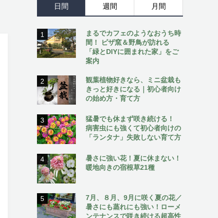
日間
週間
月間
まるでカフェのようなおうち時
1
間！ ピザ窯＆野鳥が訪れる
「緑とDIYに囲まれた家」をご
案内
観葉植物好きなら、ミニ盆栽も
2
きっと好きになる｜初心者向け
の始め方・育て方
猛暑でも休まず咲き続ける！
3
病害虫にも強くて初心者向けの
「ランタナ」失敗しない育て方
暑さに強い花！夏に休まない！
4
暖地向きの宿根草21種
7月、８月、9月に咲く夏の花／
5
暑さにも蒸れにも強い！ローメ
ンテナンスで咲き続ける超高性