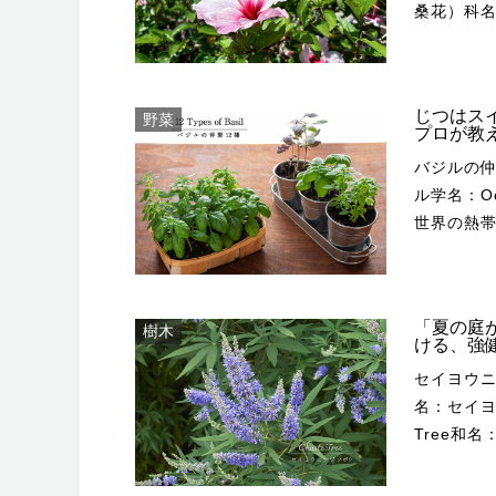
桑花）科
間は世界の
原産地：ハワ
類は、ア
は、ハワ
あります
木の交配
ランタナだけです。 熱帯地域原産
じつはス
野菜
ど、同じフ
いのが特
プロが教
短く、基
一方で、冬
バジルの仲間の基本情報 Hortima
下で2～4
域では、
ル学名：O
傷みやすく、短命な
しむのが
世界の熱帯から亜
く、園芸
えて凍結
は、世界の
よくある
繰り返して一年
地では多
などほと
徴・開花時期 園芸分類：庭木開花時期：5〜10月樹高：
一年草として扱われます。
や2～3色
寒性：や
「夏の庭
樹木
して主に
す。 一般に鉢花として流通する株は、矮化剤（わいかざい）が散布さ
ける、強
複色 ランタナの開花時期は、5〜10月です。真夏に中休みをすることな
では数千
れている
セイヨウニンジンボクの基本
く、絶え
医学でも
咲きやすくなります。
名：セイヨウ
ンク（赤
の作用などがあります。 強
lapsa03/Shutterst
Tree和
ては、花
よけとして
普通～弱い耐寒性：弱い 沖
科名：シ
ーム色か
ジルとは？ Nadya So/Shutterstock.com 学名：Ocimum basil
寒さに当た
ド形態：落葉低木 ラベンダーのような
時期も庭を