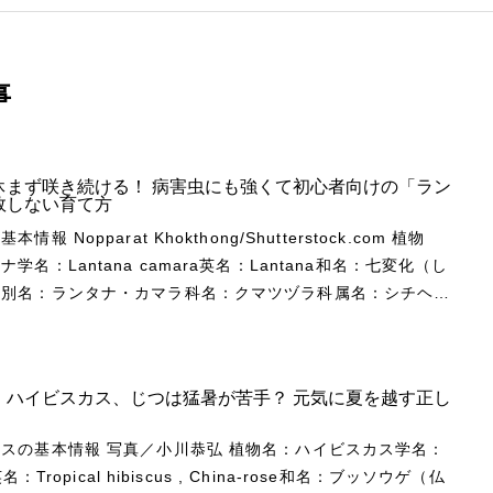
事
休まず咲き続ける！ 病害虫にも強くて初心者向けの「ラン
敗しない育て方
ong/Shutterstock.com 植物
学名：Lantana camara英名：Lantana和名：七変化（し
）別名：ランタナ・カマラ科名：クマツヅラ科属名：シチヘン
ンタナ属）原産地：メキシコ、熱帯アメリカ形態：常緑性低木
は、クマツヅラ科シチヘンゲ属（ランタナ属）、立ち性～半つ
緑性低木。原産地はメキシコから熱帯アメリカにかけての地域
】ハイビスカス、じつは猛暑が苦手？ 元気に夏を越す正し
種との交配種も含めてランタナといわれます。 日本におけ
しては、江戸時代末期に園芸植物として渡来したことが始まり
／小川恭弘 植物名：ハイビスカス学名：
殖形態は虫媒花であり、核果（種子）は風雨や鳥などの動物に
s英名：Tropical hibiscus , China-rose和名：ブッソウゲ（仏
k_88/Shutterstock.com ランタナの仲