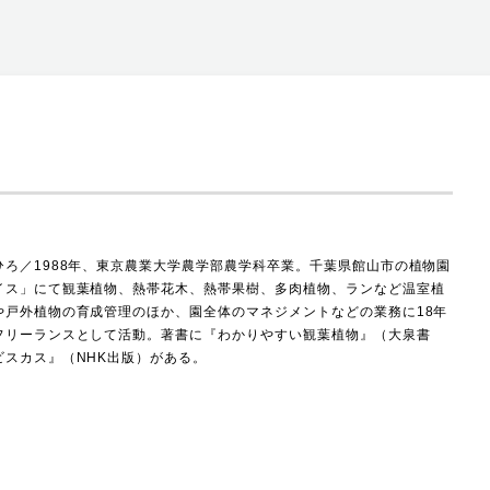
ろ／1988
年、東京農業大学農学部農学科卒業。千葉県館山市の植物園
イス」にて観葉植物、熱帯花木、熱帯果樹、多肉植物、ランなど温室植
や戸外植物の育成管理のほか、園全体のマネジメントなどの業務に
18
年
フリーランスとして活動。著書に『わかりやすい観葉植物』（大泉書
ビスカス』（
NHK
出版）がある。