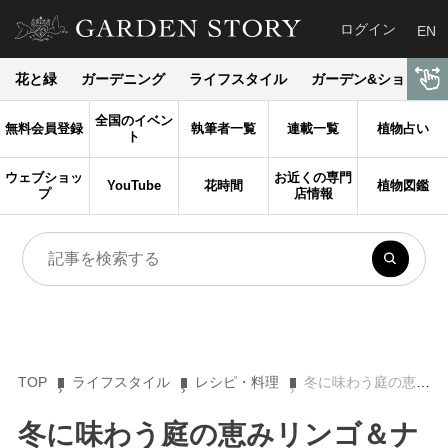
ログイン
EN
花と緑
ガーデニング
ライフスタイル
ガーデン&ショップ
全国のイベン
無料会員登録
執筆者一覧
連載一覧
植物占い
ト
ウェブショッ
お近くの専門
YouTube
花時間
植物図鑑
プ
店情報
TOP
ライフスタイル
レシピ・料理
冬に味わう庭の恵みリンゴ＆ナッツ 冬のドイツからエピソードをお届け
冬に味わう庭の恵みリンゴ＆ナ