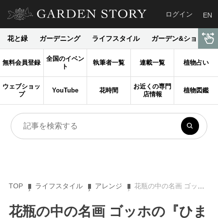
ログイン
EN
花と緑
ガーデニング
ライフスタイル
ガーデン&ショップ
全国のイベン
無料会員登録
執筆者一覧
連載一覧
植物占い
ト
ウェブショッ
お近くの専門
YouTube
花時間
植物図鑑
プ
店情報
TOP
ライフスタイル
アレンジ
花瓶の中の名画 ゴッホの『ひまわり』風に楽しむ“ヒマワリ一種生け”アレンジ
花瓶の中の名画 ゴッホの『ひま