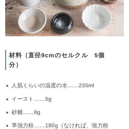
材料（直径9cmのセルクル 5個
分）
人肌くらいの温度の水……235ml
イースト……5g
砂糖……8g
準強力粉……180g（なければ、強力粉