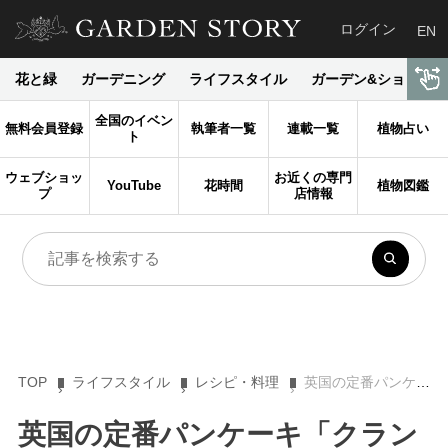
ログイン
EN
花と緑
ガーデニング
ライフスタイル
ガーデン&ショップ
全国のイベン
無料会員登録
執筆者一覧
連載一覧
植物占い
ト
ウェブショッ
お近くの専門
YouTube
花時間
植物図鑑
プ
店情報
TOP
ライフスタイル
レシピ・料理
英国の定番パンケーキ「クランペット」 アツアツをミルクティーと一緒に
英国の定番パンケーキ「クラン