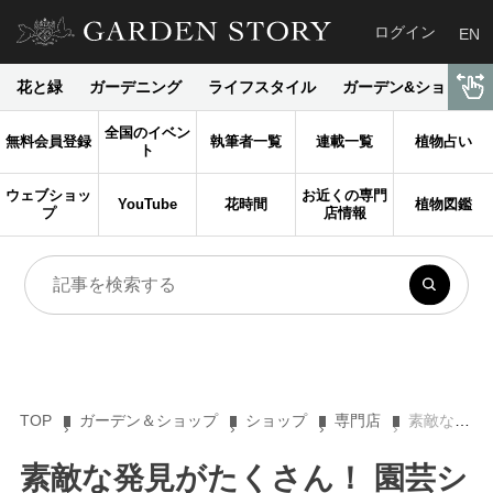
ログイン
EN
花と緑
ガーデニング
ライフスタイル
ガーデン&ショップ
全国のイベン
無料会員登録
執筆者一覧
連載一覧
植物占い
ト
ウェブショッ
お近くの専門
YouTube
花時間
植物図鑑
プ
店情報
TOP
ガーデン＆ショップ
ショップ
専門店
素敵な発見がたくさん！ 園芸ショップ探訪41 大阪「NOAH（ノア）」
素敵な発見がたくさん！ 園芸シ