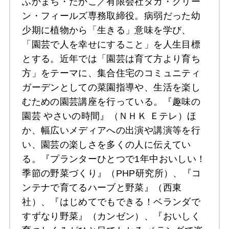
ふかまち・たかこ／有限会社タカ・グリー
ン・フィールズ専務取締役。病弱だった幼
少期に植物から「生きる」意味を学び、
「園芸で人を幸せにすること」を人生目標
とする。近年では「園芸は育て方より育ち
方」をテーマに、集合住宅のコミュニティ
ガーデンとしての菜園指導や、生活を楽し
むための園芸講座を行っている。『趣味の
園芸 やさいの時間』（ＮＨＫ Ｅテレ）ほ
か、幅広いメディアへの出演や講演等を行
い、園芸の楽しさを多くの人に伝えてい
る。『プランターひとつで1年中おいしい！
季節の野菜づくり』（PHP研究所）、『コ
ンテナで育てるハーブと野菜』（西東
社）、『はじめてでもできる！ベランダで
すずなり野菜』（カンゼン）、『おいしく