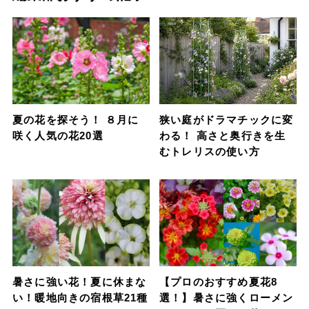
夏の花を探そう！ ８月に
狭い庭がドラマチックに変
咲く人気の花20選
わる！ 高さと奥行きを生
むトレリスの使い方
暑さに強い花！夏に休まな
【プロのおすすめ夏花8
い！暖地向きの宿根草21種
選！】暑さに強くローメン