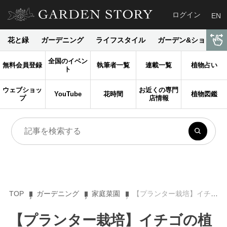
ログイン
EN
花と緑
ガーデニング
ライフスタイル
ガーデン&ショップ
全国のイベン
無料会員登録
執筆者一覧
連載一覧
植物占い
ト
ウェブショッ
お近くの専門
YouTube
花時間
植物図鑑
プ
店情報
TOP
ガーデニング
家庭菜園
【プランター栽培】イチゴの植え付け後のお手入れ（水やり・肥料・人工授粉）と、収穫時期＆方法が知りたい！
【プランター栽培】イチゴの植