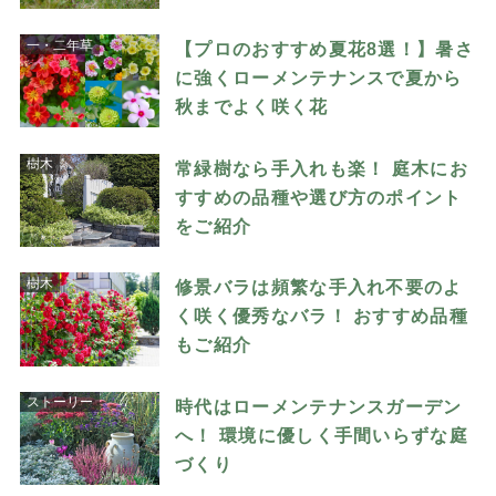
一・二年草
【プロのおすすめ夏花8選！】暑さ
に強くローメンテナンスで夏から
秋までよく咲く花
樹木
常緑樹なら手入れも楽！ 庭木にお
すすめの品種や選び方のポイント
をご紹介
樹木
修景バラは頻繁な手入れ不要のよ
く咲く優秀なバラ！ おすすめ品種
もご紹介
ストーリー
時代はローメンテナンスガーデン
へ！ 環境に優しく手間いらずな庭
づくり