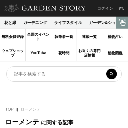
ログイン
EN
花と緑
ガーデニング
ライフスタイル
ガーデン&ショップ
全国のイベン
無料会員登録
執筆者一覧
連載一覧
植物占い
ト
ウェブショッ
お近くの専門
YouTube
花時間
植物図鑑
プ
店情報
TOP
ローメンテ
ローメンテ
に関する記事