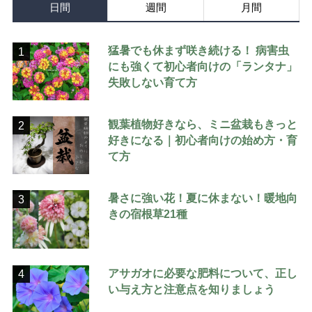
日間
週間
月間
猛暑でも休まず咲き続ける！ 病害虫
1
にも強くて初心者向けの「ランタナ」
失敗しない育て方
観葉植物好きなら、ミニ盆栽もきっと
2
好きになる｜初心者向けの始め方・育
て方
暑さに強い花！夏に休まない！暖地向
3
きの宿根草21種
アサガオに必要な肥料について、正し
4
い与え方と注意点を知りましょう