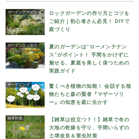
ガーデンデザイン
ロックガーデンの作り方とコツを
ご紹介 | 初心者さん必見！ DIYで
庭づくり
ガーデンエッセイ
夏のガーデンは“ローメンテナン
ス”がポイント！ 手間をかけずに
魅せる、夏庭を美しく保つための
実践ガイド
ガーデニング
驚くべき植物の知能！ 会話する植
物たちと森の賢者『マザーツリ
ー』の知恵を庭に生かす
雑草対策
【雑草は役立つ？！】雑草で冬の
大地の乾燥を守り、手間いらずの
土壌改良＆害虫対策