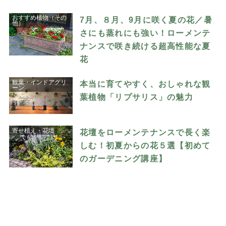
おすすめ植物（その
7月、８月、9月に咲く夏の花／暑
他）
さにも蒸れにも強い！ローメンテ
ナンスで咲き続ける超高性能な夏
花
観葉・インドアグリ
本当に育てやすく、おしゃれな観
ーン
葉植物「リプサリス」の魅力
寄せ植え・花壇
花壇をローメンテナンスで長く楽
しむ！初夏からの花５選【初めて
のガーデニング講座】