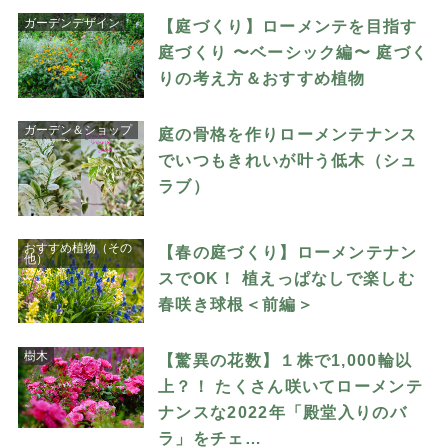
ガーデンデザイン
【庭づくり】ローメンテを目指す
庭づくり 〜ベーシック編〜 庭づく
りの考え方＆おすすめ植物
ガーデン＆ショップ
庭の骨格を作りローメンテナンス
でいつもきれいが叶う低木（シュ
ラブ）
おすすめ植物（その
【春の庭づくり】ローメンテナン
他）
スでOK！ 植えっぱなしで楽しむ
春咲き球根＜前編＞
樹木
【驚異の花数】１株で1,000輪以
上？！ たくさん咲いてローメンテ
ナンスな2022年「殿堂入りのバ
ラ」をチェ…