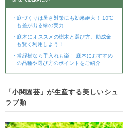
・
庭づくりは暑さ対策にも効果絶大！ 10℃
も差が出る緑の実力
・
庭木にオススメの樹木と選び方、助成金
も賢く利用しよう！
・
常緑樹なら手入れも楽！ 庭木におすすめ
の品種や選び方のポイントをご紹介
「小関園芸」が生産する美しいシュ
ラブ類