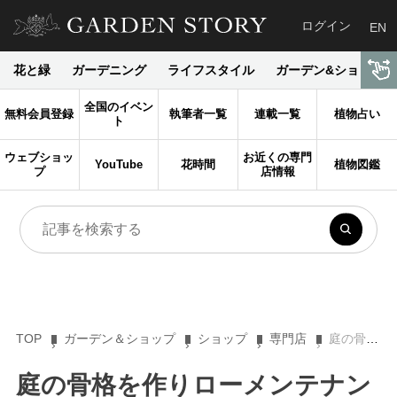
ログイン
EN
花と緑
ガーデニング
ライフスタイル
ガーデン&ショップ
全国のイベン
無料会員登録
執筆者一覧
連載一覧
植物占い
ト
ウェブショッ
お近くの専門
YouTube
花時間
植物図鑑
プ
店情報
TOP
ガーデン＆ショップ
ショップ
専門店
庭の骨格を作りローメンテナンスでいつもきれいが叶う低木（シュラブ）
庭の骨格を作りローメンテナン