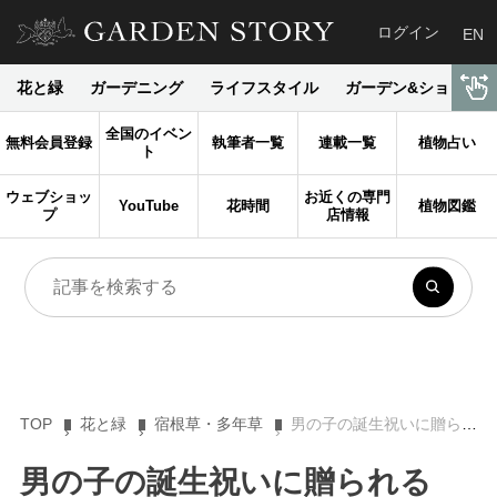
ログイン
EN
花と緑
ガーデニング
ライフスタイル
ガーデン&ショップ
全国のイベン
無料会員登録
執筆者一覧
連載一覧
植物占い
ト
ウェブショッ
お近くの専門
YouTube
花時間
植物図鑑
プ
店情報
TOP
花と緑
宿根草・多年草
男の子の誕生祝いに贈られる「ベビーブルー」の花！ オキシペタラムが世界中で愛される理由
男の子の誕生祝いに贈られる