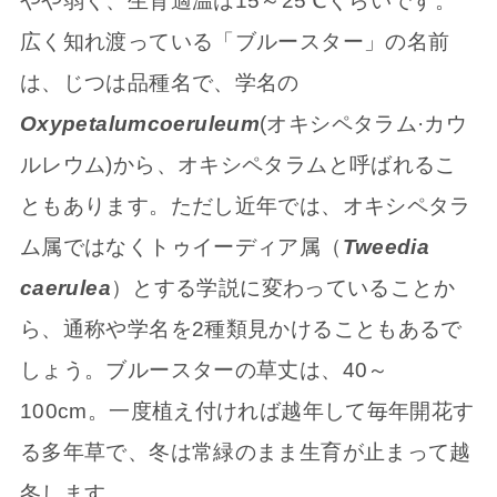
やや弱く、生育適温は15～25℃くらいです。
広く知れ渡っている「ブルースター」の名前
は、じつは品種名で、学名の
Oxypetalumcoeruleum
(オキシペタラム·カウ
ルレウム)から、オキシペタラムと呼ばれるこ
ともあります。ただし近年では、オキシペタラ
ム属ではなくトゥイーディア属（
Tweedia
caerulea
）とする学説に変わっていることか
ら、通称や学名を2種類見かけることもあるで
しょう。ブルースターの草丈は、40～
100cm。一度植え付ければ越年して毎年開花す
る多年草で、冬は常緑のまま生育が止まって越
冬します。