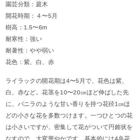
園芸分類：庭木
開花時期：４〜5月
樹高：1.5〜6m
耐寒性：強い
耐暑性：やや弱い
花色：紫、白、赤
ライラックの開花期は4〜5月で、花色は紫、
白、赤など。花茎を10〜20㎝ほど伸ばした先
に、バニラのような甘い香りを持つ花径1㎝ほ
どの小さな花を多数つけます。一つひとつの花
は小さいですが、密集して花がついて円錐状を
なすので、大変華やかです。基本的には4弁花