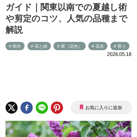
ガイド｜関東以南での夏越し術
や剪定のコツ、人気の品種まで
解説
# 樹木
# 花と緑
# 紫（花色）
# 花木
# 香り
2026.05.18
お気に入りに追加