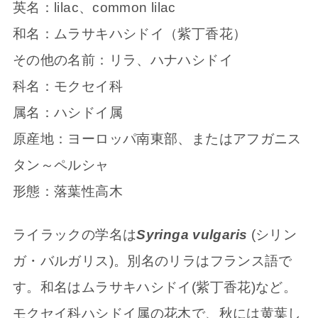
英名：lilac、common lilac
和名：ムラサキハシドイ（紫丁香花）
その他の名前：リラ、ハナハシドイ
科名：モクセイ科
属名：ハシドイ属
原産地：ヨーロッパ南東部、またはアフガニス
タン～ペルシャ
形態：落葉性高木
ライラックの学名は
Syringa vulgaris
(シリン
ガ・バルガリス)。別名のリラはフランス語で
す。和名はムラサキハシドイ(紫丁香花)など。
モクセイ科ハシドイ属の花木で、秋には黄葉し