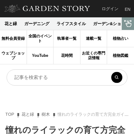
ログイン
EN
花と緑
ガーデニング
ライフスタイル
ガーデン&ショップ
全国のイベン
無料会員登録
執筆者一覧
連載一覧
植物占い
ト
ウェブショッ
お近くの専門
YouTube
花時間
植物図鑑
プ
店情報
TOP
花と緑
樹木
憧れのライラックの育て方完全ガイド｜関東以南での夏越し術や剪定のコツ、人気の品種まで解説
憧れのライラックの育て方完全