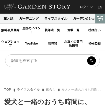
ログイン
EN
花と緑
ガーデニング
ライフスタイル
ガーデン&ショップ
全国のイベン
無料会員登録
執筆者一覧
連載一覧
植物占い
ト
ウェブショッ
お近くの専門
YouTube
花時間
植物図鑑
プ
店情報
TOP
ライフスタイル
暮らし
愛犬と一緒のおうち時間に、528Hzの曲でリラックス
愛犬と一緒のおうち時間に、