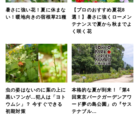
暑さに強い花！夏に休まな
【プロのおすすめ夏花8
い！暖地向きの宿根草21種
選！】暑さに強くローメン
テナンスで夏から秋までよ
く咲く花
虫の姿はないのに葉の上に
本格的な夏が到来！「第4
黒いフンが…犯人は「ヨト
回東京パークガーデンアワ
ウムシ」？ 今すぐできる
ード夢の島公園」の『サス
初期対策
テナブル…