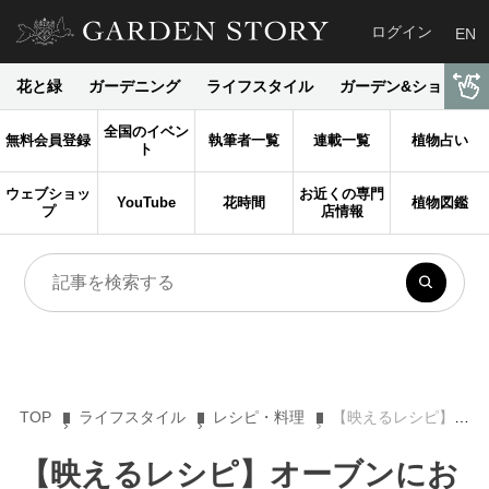
ログイン
EN
花と緑
ガーデニング
ライフスタイル
ガーデン&ショップ
全国のイベン
無料会員登録
執筆者一覧
連載一覧
植物占い
ト
ウェブショッ
お近くの専門
YouTube
花時間
植物図鑑
プ
店情報
TOP
ライフスタイル
レシピ・料理
【映えるレシピ】オーブンにお任せ！ 簡単なのに色鮮やか「畑の血液」ビーツフムス
【映えるレシピ】オーブンにお