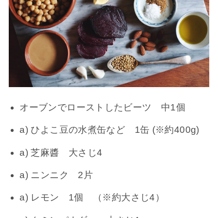
オーブンでローストしたビーツ 中1個
a) ひよこ豆の水煮缶など 1缶 (※約400g)
a) 芝麻醬 大さじ4
a) ニンニク 2片
a) レモン 1個 （※約大さじ4）