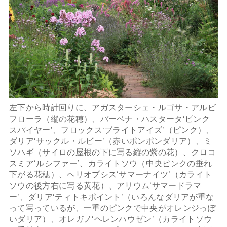
左下から時計回りに、アガスターシェ・ルゴサ・アルビ
フローラ（縦の花穂）、バーベナ・ハスタータ‘ピンク
スパイヤー’、フロックス‘ブライトアイズ’（ピンク）、
ダリア‘サックル・ルビー’（赤いポンポンダリア）、ミ
ソハギ（サイロの屋根の下に写る縦の紫の花）、クロコ
スミア‘ルシファー’、カライトソウ（中央ピンクの垂れ
下がる花穂）、ヘリオプシス‘サマーナイツ’（カライト
ソウの後方右に写る黄花）、アリウム‘サマードラマ
ー’、ダリア‘ティトキポイント’（いろんなダリアが重な
って写っているが、一重のピンクで中央がオレンジっぽ
いダリア）、オレガノ‘ヘレンハウゼン’（カライトソウ