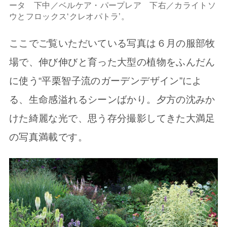
ータ 下中／ベルケア・パープレア 下右／カライトソ
ウとフロックス‘クレオパトラ’。
ここでご覧いただいている写真は６月の服部牧
場で、伸び伸びと育った大型の植物をふんだん
に使う“平栗智子流のガーデンデザイン”によ
る、生命感溢れるシーンばかり。夕方の沈みか
けた綺麗な光で、思う存分撮影してきた大満足
の写真満載です。