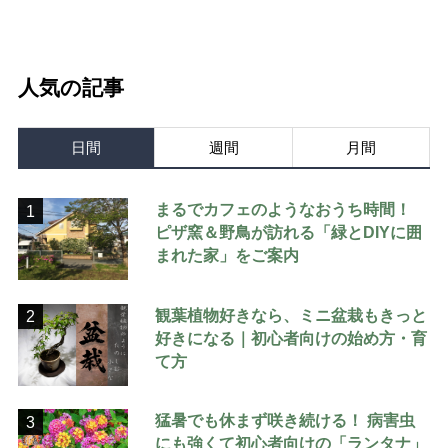
人気の記事
日間
週間
月間
まるでカフェのようなおうち時間！
1
ピザ窯＆野鳥が訪れる「緑とDIYに囲
まれた家」をご案内
観葉植物好きなら、ミニ盆栽もきっと
2
好きになる｜初心者向けの始め方・育
て方
猛暑でも休まず咲き続ける！ 病害虫
3
にも強くて初心者向けの「ランタナ」