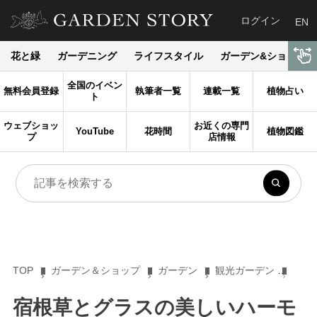
ログイン
EN
花と緑
ガーデニング
ライフスタイル
ガーデン&ショップ
全国のイベン
無料会員登録
執筆者一覧
連載一覧
植物占い
ト
ウェブショッ
お近くの専門
YouTube
花時間
植物図鑑
プ
店情報
TOP
ガーデン＆ショップ
ガーデン
観光ガーデン
宿根
宿根草とグラスの美しいハーモ