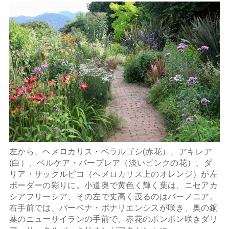
左から、ヘメロカリス・ベラルゴシ(赤花）、アキレア
(白）、ベルケア・パープレア（淡いピンクの花）、ダ
リア・サックルピコ（ヘメロカリス上のオレンジ）が左
ボーダーの彩りに。小道奥で黄色く輝く葉は、ニセアカ
シアフリーシア、その左で丈高く茂るのはバーノニア。
右手前では、バーベナ・ボナリエンシスが咲き、奥の銅
葉のニューサイランの手前で、赤花のポンポン咲きダリ