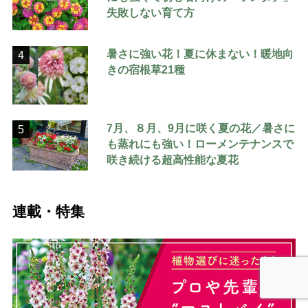
失敗しない育て方
暑さに強い花！夏に休まない！暖地向
4
きの宿根草21種
7月、８月、9月に咲く夏の花／暑さに
5
も蒸れにも強い！ローメンテナンスで
咲き続ける超高性能な夏花
連載・特集