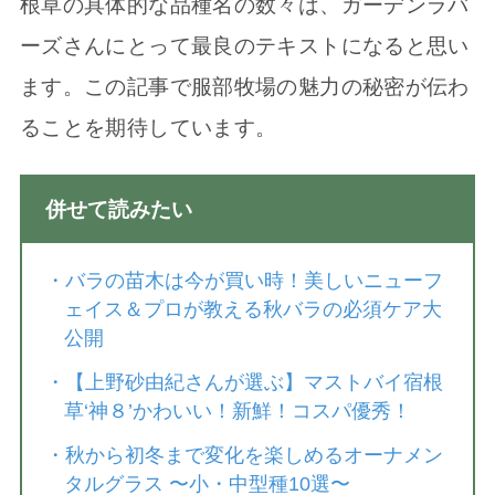
根草の具体的な品種名の数々は、ガーデンラバ
ーズさんにとって最良のテキストになると思い
ます。この記事で服部牧場の魅力の秘密が伝わ
ることを期待しています。
併せて読みたい
・
バラの苗木は今が買い時！美しいニューフ
ェイス＆プロが教える秋バラの必須ケア大
公開
・
【上野砂由紀さんが選ぶ】マストバイ宿根
草‘神８’かわいい！新鮮！コスパ優秀！
・
秋から初冬まで変化を楽しめるオーナメン
タルグラス 〜小・中型種10選〜