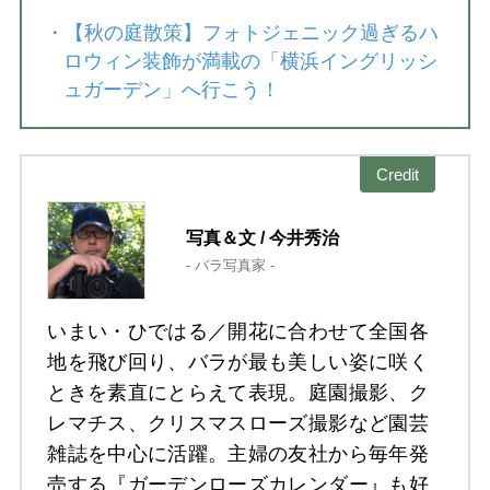
・
【秋の庭散策】フォトジェニック過ぎるハ
ロウィン装飾が満載の「横浜イングリッシ
ュガーデン」へ行こう！
Credit
写真＆文 / 今井秀治
- バラ写真家 -
いまい・ひではる／開花に合わせて全国各
地を飛び回り、バラが最も美しい姿に咲く
ときを素直にとらえて表現。庭園撮影、ク
レマチス、クリスマスローズ撮影など園芸
雑誌を中心に活躍。主婦の友社から毎年発
売する『ガーデンローズカレンダー』も好