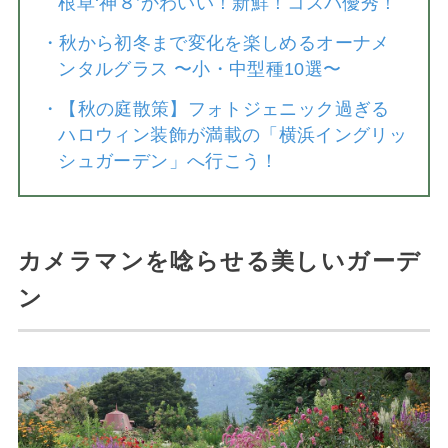
根草‘神８’かわいい！新鮮！コスパ優秀！
・
秋から初冬まで変化を楽しめるオーナメ
ンタルグラス 〜小・中型種10選〜
・
【秋の庭散策】フォトジェニック過ぎる
ハロウィン装飾が満載の「横浜イングリッ
シュガーデン」へ行こう！
カメラマンを唸らせる美しいガーデ
ン