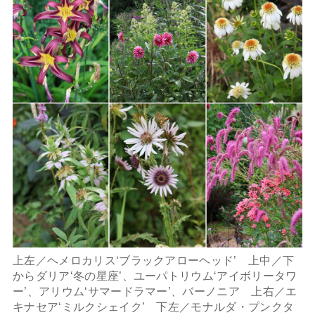
上左／ヘメロカリス‘ブラックアローヘッド’ 上中／下
からダリア‘冬の星座’、ユーパトリウム‘アイボリータワ
ー’、アリウム‘サマードラマー’、バーノニア 上右／エ
キナセア‘ミルクシェイク’ 下左／モナルダ・プンクタ