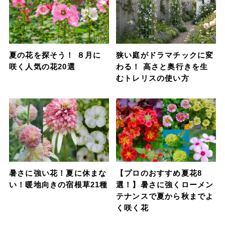
夏の花を探そう！ ８月に
狭い庭がドラマチックに変
咲く人気の花20選
わる！ 高さと奥行きを生
むトレリスの使い方
暑さに強い花！夏に休まな
【プロのおすすめ夏花8
い！暖地向きの宿根草21種
選！】暑さに強くローメン
テナンスで夏から秋までよ
く咲く花