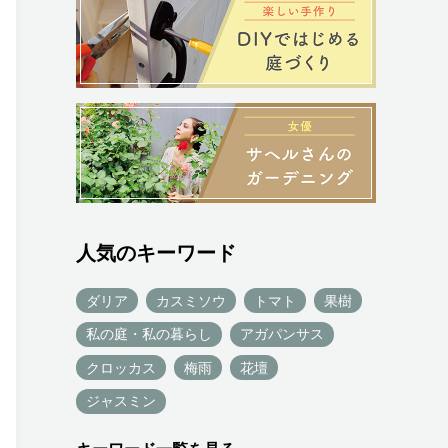
人気のキーワード
ダリア
カスミソウ
トマト
果樹
私の庭・私の暮らし
アガパンサス
クロッカス
梅雨
花壇
ジャスミン