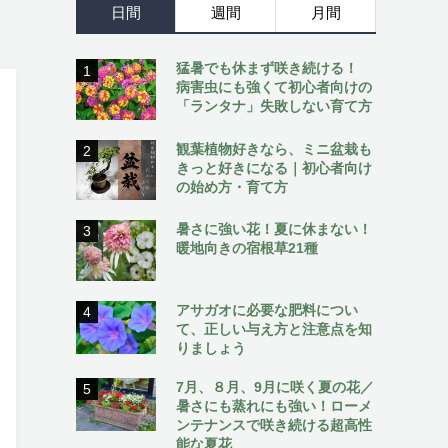
日間
週間
月間
猛暑でも休まず咲き続ける！
1
病害虫にも強くて初心者向けの
「ランタナ」失敗しない育て方
観葉植物好きなら、ミニ盆栽も
2
きっと好きになる｜初心者向け
の始め方・育て方
暑さに強い花！夏に休まない！
3
暖地向きの宿根草21種
アサガオに必要な肥料につい
4
て、正しい与え方と注意点を知
りましょう
7月、８月、9月に咲く夏の花／
5
暑さにも蒸れにも強い！ローメ
ンテナンスで咲き続ける超高性
能な夏花