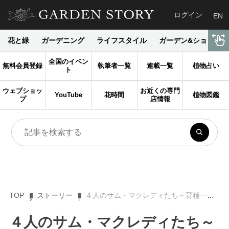
ログイン
EN
花と緑
ガーデニング
ライフスタイル
ガーデン&ショップ
全国のイベン
無料会員登録
執筆者一覧
連載一覧
植物占い
ト
ウェブショッ
お近くの専門
YouTube
花時間
植物図鑑
プ
店情報
TOP
ストーリー
４人のサム・マクレディたち～育種一家の100年【花の女王バラを紐解く】
４人のサム・マクレディたち～