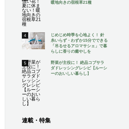
暖地向きの宿根草21種
じめじめ時季を心地よく！ 針
4
糸いらず・わずか15分でできる
「吊るせるアロマサシェ」で暮
らしに香りの癒やしを
野菜が主役に！ 絶品コブサラ
5
ダドレッシングレシピ【ルーシ
ーのおいしい暮らし】
連載・特集