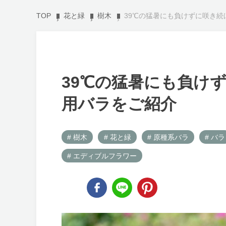
TOP
花と緑
樹木
39℃の猛暑にも負けずに咲き続
39℃の猛暑にも負けず
用バラをご紹介
# 樹木
# 花と緑
# 原種系バラ
# バラ
# エディブルフラワー