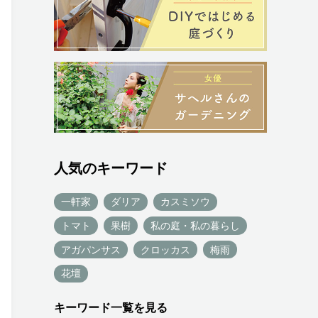
人気のキーワード
一軒家
ダリア
カスミソウ
トマト
果樹
私の庭・私の暮らし
アガパンサス
クロッカス
梅雨
花壇
キーワード一覧を見る