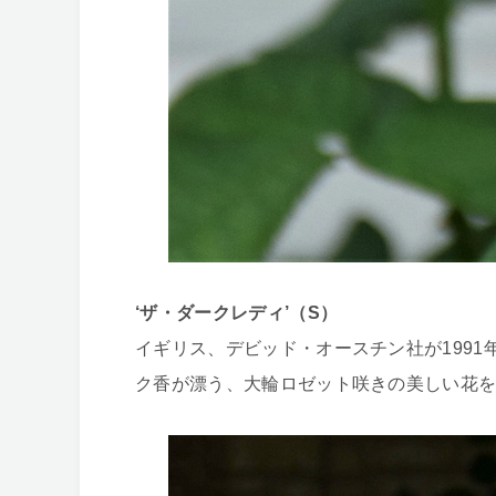
‘ザ・ダークレディ’（S）
イギリス、デビッド・オースチン社が199
ク香が漂う、大輪ロゼット咲きの美しい花