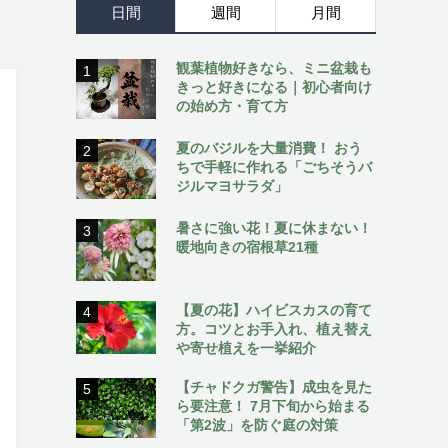
日間
週間
月間
観葉植物好きなら、ミニ盆栽も
1
きっと好きになる｜初心者向け
の始め方・育て方
夏のバジルを大量消費！ おう
2
ちで手軽に作れる「ごちそうバ
ジルマヨサラダ」
暑さに強い花！夏に休まない！
3
暖地向きの宿根草21種
【夏の花】ハイビスカスの育て
4
方。コツとお手入れ、植え替え
や寄せ植えを一挙紹介
【チャドクガ警告】成虫を見た
5
ら要注意！ 7月下旬から始まる
「第2波」を防ぐ庭の対策