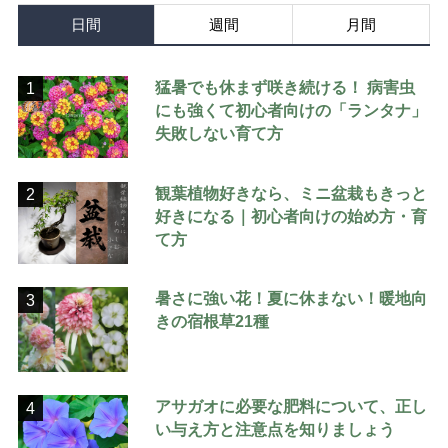
日間
週間
月間
猛暑でも休まず咲き続ける！ 病害虫
1
にも強くて初心者向けの「ランタナ」
失敗しない育て方
観葉植物好きなら、ミニ盆栽もきっと
2
好きになる｜初心者向けの始め方・育
て方
暑さに強い花！夏に休まない！暖地向
3
きの宿根草21種
アサガオに必要な肥料について、正し
4
い与え方と注意点を知りましょう