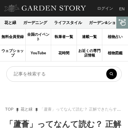
ログイン
EN
花と緑
ガーデニング
ライフスタイル
ガーデン&ショップ
全国のイベン
無料会員登録
執筆者一覧
連載一覧
植物占い
ト
ウェブショッ
お近くの専門
YouTube
花時間
植物図鑑
プ
店情報
TOP
花と緑
「蘆薈」ってなんて読む？ 正解できたらすごい難読植物名漢字【Let’s Try! 植物クイズ】Vol.8
「蘆薈」ってなんて読む？ 正解