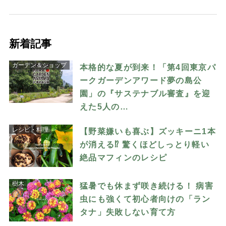
新着記事
ガーデン＆ショップ
本格的な夏が到来！「第4回東京パ
ークガーデンアワード夢の島公
園」の『サステナブル審査』を迎
えた5人の…
レシピ・料理
【野菜嫌いも喜ぶ】ズッキーニ1本
が消える⁉︎ 驚くほどしっとり軽い
絶品マフィンのレシピ
樹木
猛暑でも休まず咲き続ける！ 病害
虫にも強くて初心者向けの「ラン
タナ」失敗しない育て方