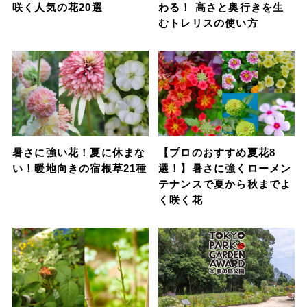
咲く人気の花20選
わる！ 高さと奥行きを生
むトレリスの使い方
暑さに強い花！夏に休まな
【プロのおすすめ夏花8
い！暖地向きの宿根草21種
選！】暑さに強くローメン
テナンスで夏から秋までよ
く咲く花