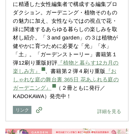
に精通した女性編集者で構成する編集プロ
ダクション。ガーデニング・植物そのもの
の魅力に加え、女性ならではの視点で花・
緑に関連するあらゆる暮らしの楽しみを取
材し紹介。「３and garden」の３は植物が
健やかに育つために必要な「光」「水」
「土」。「ガーデンストーリー」書籍第１
弾12刷り重版好評
『植物と暮らす12カ月の
楽しみ方』
、書籍第２弾４刷り重版
『お
しゃれな庭の舞台裏 365日 花あふれる庭の
ガーデニング』
（２冊ともに発行／
KADOKAWA）発売中！
リンク
詳細を見る